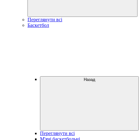
Переглянути всі
Баскетбол
Назад
Переглянути всі
М'ячі баскетбольні