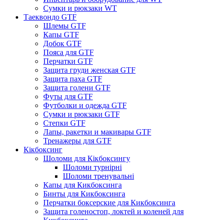
Сумки и рюкзаки WT
Таеквондо GTF
Шлемы GTF
Капы GTF
Добок GTF
Пояса для GTF
Перчатки GTF
Защита груди женская GTF
Защита паха GTF
Защита голени GTF
Футы для GTF
Футболки и одежда GTF
Сумки и рюкзаки GTF
Степки GTF
Лапы, ракетки и макивары GTF
Тренажеры для GTF
Кікбоксинг
Шоломи для Кікбоксингу
Шоломи турнірні
Шоломи тренувальні
Капы для Кикбоксинга
Бинты для Кикбоксинга
Перчатки боксерские для Кикбоксинга
Защита голеностоп, локтей и коленей для