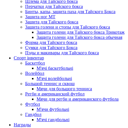
Шлема для Тайского бокса
Перчатки для Тайского бокса
Бинты, капы, защита паха для Тайского Бокса
Защита ног МТ
Защита для Тайского бокса
Защита голени и стопы для Тайского бокса
Защита голени для Тайского бокса Трикотаж
Защита голени для Тайского бокса обычная
Форма для Тайского бокса
Сумки для Тайского Бокса
Пэды и макивары для Тайского бокса
Спорт інвентар
Баскетбол
М'ячі баскетбольні
Волейбол
М'ячі волейбольні
Большой теннис и сквош
Мячи для большого тенниса
Регби и американский футбол
Мячи для регби и американского футбола
Футбол
М'ячи футбольнi
Гандбол
М'ячі гандбольні
Награды