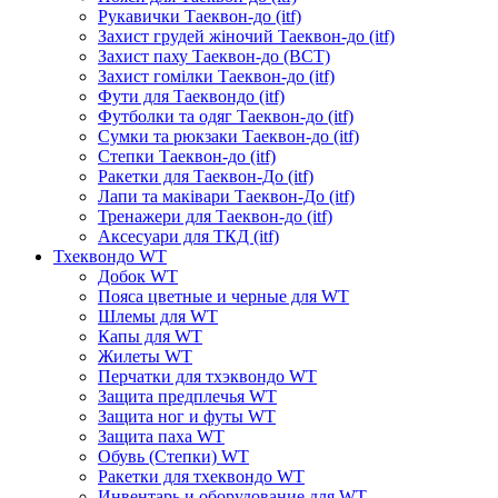
Рукавички Таеквон-до (itf)
Захист грудей жіночий Таеквон-до (itf)
Захист паху Таеквон-до (ВСТ)
Захист гомілки Таеквон-до (itf)
Фути для Таеквондо (itf)
Футболки та одяг Таеквон-до (itf)
Сумки та рюкзаки Таеквон-до (itf)
Степки Таеквон-до (itf)
Ракетки для Таеквон-До (itf)
Лапи та маківари Таеквон-До (itf)
Тренажери для Таеквон-до (itf)
Аксесуари для ТКД (itf)
Тхеквондо WT
Добок WT
Пояса цветные и черные для WT
Шлемы для WT
Капы для WT
Жилеты WT
Перчатки для тхэквондо WT
Защита предплечья WT
Защита ног и футы WT
Защита паха WT
Обувь (Степки) WT
Ракетки для тхеквондо WT
Инвентарь и оборудование для WT