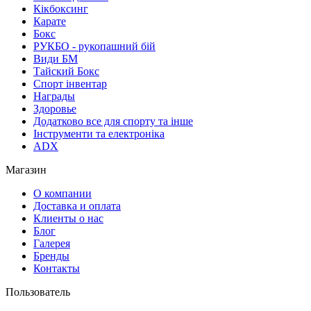
Кікбоксинг
Карате
Бокс
РУКБО - рукопашний бій
Види БМ
Тайский Бокс
Спорт інвентар
Награды
Здоровье
Додатково все для спорту та інше
Інструменти та електроніка
ADX
Магазин
О компании
Доставка и оплата
Клиенты о нас
Блог
Галерея
Бренды
Контакты
Пользователь