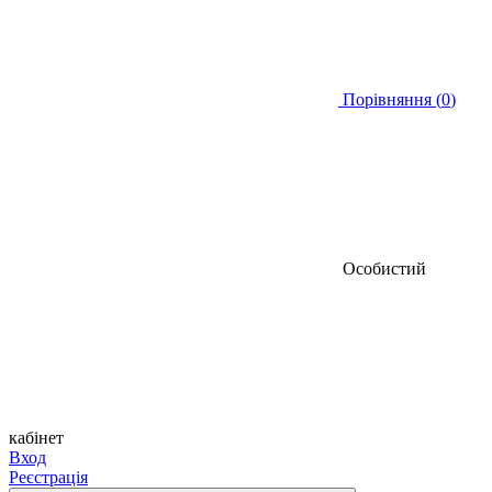
Порівняння (
0
)
Особистий
кабінет
Вход
Реєстрація