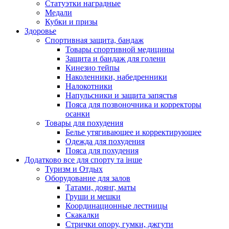
Статуэтки наградные
Медали
Кубки и призы
Здоровье
Спортивная защита, бандаж
Товары спортивной медицины
Защита и бандаж для голени
Кинезио тейпы
Наколенники, набедренники
Налокотники
Напульсники и защита запястья
Пояса для позвоночника и корректоры
осанки
Товары для похудения
Белье утягивающее и корректирующее
Одежда для похудения
Пояса для похудения
Додатково все для спорту та інше
Туризм и Отдых
Оборудование для залов
Татами, доянг, маты
Груши и мешки
Координационные лестницы
Скакалки
Стрички опору, гумки, джгути