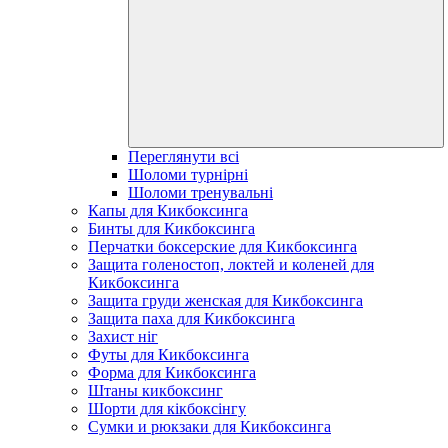
Переглянути всі
Шоломи турнірні
Шоломи тренувальні
Капы для Кикбоксинга
Бинты для Кикбоксинга
Перчатки боксерские для Кикбоксинга
Защита голеностоп, локтей и коленей для
Кикбоксинга
Защита груди женская для Кикбоксинга
Защита паха для Кикбоксинга
Захист ніг
Футы для Кикбоксинга
Форма для Кикбоксинга
Штаны кикбоксинг
Шорти для кікбоксінгу
Сумки и рюкзаки для Кикбоксинга