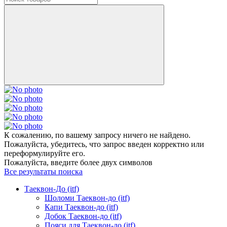
К сожалению, по вашему запросу ничего не найдено.
Пожалуйста, убедитесь, что запрос введен корректно или
переформулируйте его.
Пожалуйста, введите более двух символов
Все результаты поиска
Таеквон-До (itf)
Шоломи Таеквон-до (itf)
Капи Таеквон-до (itf)
Добок Таеквон-до (itf)
Пояси для Таеквон-до (itf)