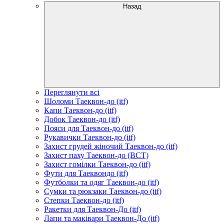
Назад
Переглянути всі
Шоломи Таеквон-до (itf)
Капи Таеквон-до (itf)
Добок Таеквон-до (itf)
Пояси для Таеквон-до (itf)
Рукавички Таеквон-до (itf)
Захист грудей жіночий Таеквон-до (itf)
Захист паху Таеквон-до (ВСТ)
Захист гомілки Таеквон-до (itf)
Фути для Таеквондо (itf)
Футболки та одяг Таеквон-до (itf)
Сумки та рюкзаки Таеквон-до (itf)
Степки Таеквон-до (itf)
Ракетки для Таеквон-До (itf)
Лапи та маківари Таеквон-До (itf)