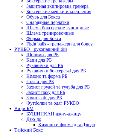
Боксерские тренажеры
Защитная экипировка тренера
Боксерские мешки и крепления
Обувь для Бокса
Снарядные перчатки
Шлема боксерские турнирные
Шлема тренировочные
Форма для Бокса
Fight balls - тренажери для боксу
РУКБО - рукопашний бій
Шоломи для РБ
Капи для РБ
Рукавички для РБ
Рукавички боксерські для РБ
Кімоно та форма РБ
Пояси для РБ
Захист грудей та тулуба для РБ
Захист паху для РБ
Захист ніг для РБ
Футболки та одяг РУКБО
Види БМ
БУШИНКАН джиу-джицу
Дзю-до
Кимоно и форма для Дзюдо
Тайский Бокс