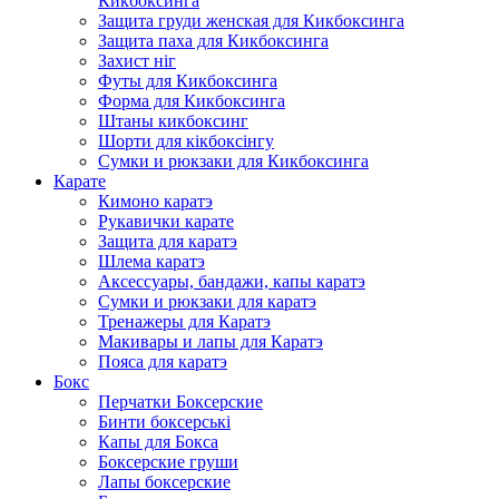
Кикбоксинга
Защита груди женская для Кикбоксинга
Защита паха для Кикбоксинга
Захист ніг
Футы для Кикбоксинга
Форма для Кикбоксинга
Штаны кикбоксинг
Шорти для кікбоксінгу
Сумки и рюкзаки для Кикбоксинга
Карате
Кимоно каратэ
Рукавички карате
Защита для каратэ
Шлема каратэ
Аксессуары, бандажи, капы каратэ
Сумки и рюкзаки для каратэ
Тренажеры для Каратэ
Макивары и лапы для Каратэ
Пояса для каратэ
Бокс
Перчатки Боксерские
Бинти боксерські
Капы для Бокса
Боксерские груши
Лапы боксерские