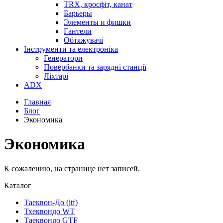
TRX, кросфіт, канат
Барьеры
Элементы и фишки
Гантели
Обтяжувачі
Інструменти та електроніка
Генератори
Повербанки та зарядні станції
Ліхтарі
ADX
Главная
Блог
Экономика
Экономика
К сожалению, на странице нет записей.
Каталог
Таеквон-До (itf)
Тхеквондо WT
Таеквондо GTF