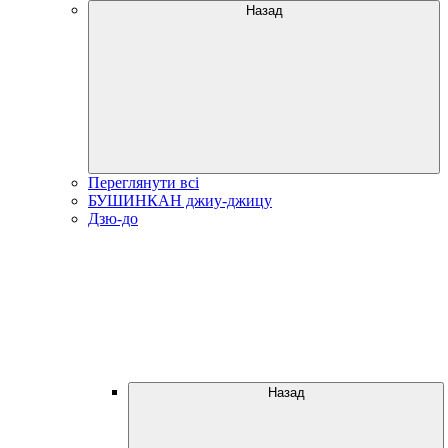
Назад
Переглянути всі
БУШИНКАН джиу-джицу
Дзю-до
Назад