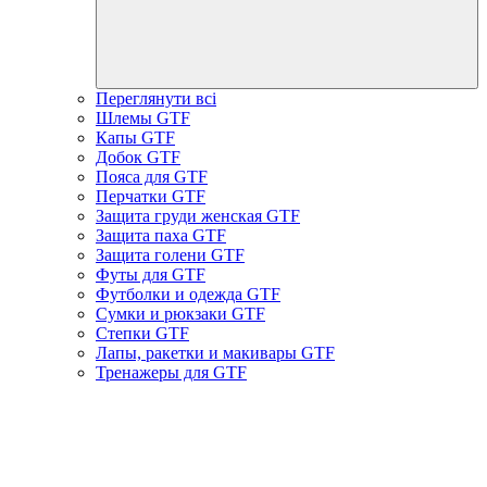
Переглянути всі
Шлемы GTF
Капы GTF
Добок GTF
Пояса для GTF
Перчатки GTF
Защита груди женская GTF
Защита паха GTF
Защита голени GTF
Футы для GTF
Футболки и одежда GTF
Сумки и рюкзаки GTF
Степки GTF
Лапы, ракетки и макивары GTF
Тренажеры для GTF