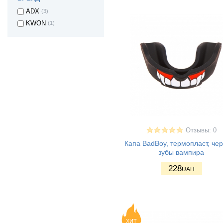
ADX
(3)
KWON
(1)
Отзывы: 0
Капа BadBoy, термопласт, че
зубы вампира
228
UAH
ХИТ