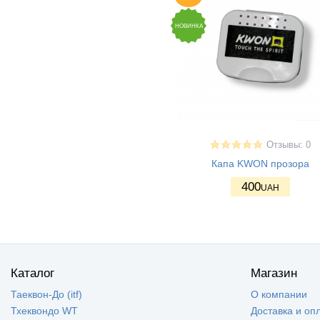
НОВИНКА
Отзывы: 0
Капа KWON прозора
400
UAH
Каталог
Магазин
Таеквон-До (itf)
О компании
Тхеквондо WT
Доставка и оп