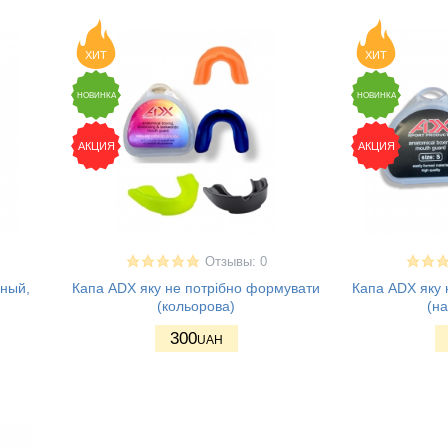
ХИТ
ХИТ
НОВИНКА
НОВИНКА
АКЦИЯ
АКЦИЯ
Отзывы: 0
рный,
Капа ADX яку не потрібно формувати
Капа ADX яку 
(кольорова)
(на
300
UAH