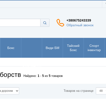
+380675243339
Обратный звонок
Тайский
Спорт
Бокс
Види БМ
Бокс
інвентар
РУКБО -
рукопашний
бій
борств
Найдено:
1
-
5
из
5
товаров
Товаров на странице