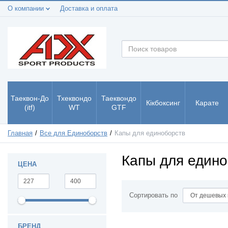
О компании
Доставка и оплата
Таеквон-До
Тхеквондо
Таеквондо
Кікбоксинг
Карате
(itf)
WT
GTF
Главная
Все для Единоборств
Капы для единоборств
Капы для едино
ЦЕНА
Сортировать по
БРЕНД