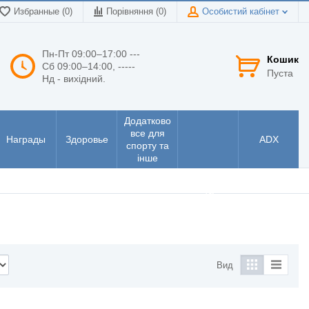
Избранные (0)
Порівняння (
0
)
Особистий кабінет
Пн-Пт 09:00–17:00 ---
Кошик
Сб 09:00–14:00, -----
Пуста
Нд - вихідний.
Додатково
все для
Награды
Здоровье
ADX
спорту та
інше
Інструменти
та
електроніка
Вид