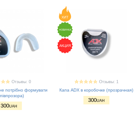
ХИТ
НОВИНКА
АКЦИЯ
Отзывы: 0
Отзывы: 1
не потрібно формувати
Капа ADX в коробочке (прозрачная)
півпрозора)
300
UAH
300
UAH