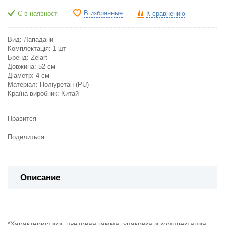
В избранные
Є в наявності
К сравнению
Вид: Лападани
Комплектація: 1 шт
Бренд: Zelart
Довжина: 52 см
Діаметр: 4 см
Матеріал: Поліуретан (PU)
Країна виробник: Китай
Нравится
Поделиться
Описание
*Характеристики, цветовая гамма, упаковка и комплектация