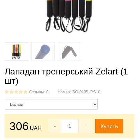
Лападан тренерський Zelart (1
шт)
Отзывы: 0
Номер:
BO-0195_PS_0
306
-
+
Купить
UAH