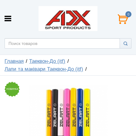
0
Главная
Таеквон-До (itf)
Лапи та маківари Таеквон-До (itf)
НОВИНКА