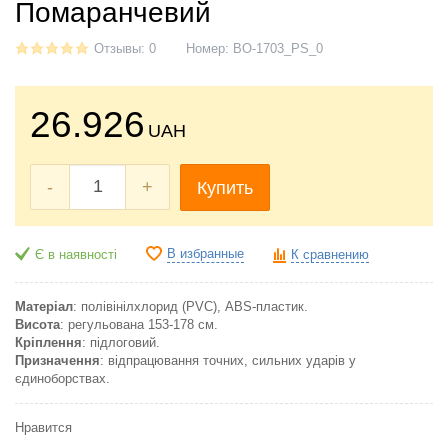
Помаранчевий
Отзывы: 0
Номер:
BO-1703_PS_0
26.926
UAH
-
+
Купить
В избранные
Є в наявності
К сравнению
Матеріал
: полівінілхлорид (PVC), ABS-пластик.
Висота
: регульована 153-178 см.
Кріплення
: підлоговий.
Призначення
: відпрацювання точних, сильних ударів у
єдиноборствах.
Нравится