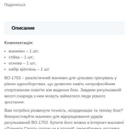
Поделиться
Описание
Комплектація:
манекен – 1 шт.;
стійка – 1 шт.;
основа – 1 шт.;
набір кріплень – 1 шт.
BO-1703 – реалістичний манекен для цільових тренувань у
різних єдиноборствах, що дозволяє навіть непрофесійним
спортсменам освоїти ази ведення бою. Завдяки регульованій
висоті снаряда з ним можуть займатися люди різного
зростання.
Вам потрібно розвинути точність, координацію та техніку бою?
Використовуйте манекен для відпрацювання ударів
регульований BO-1703. Купити його можна в інтернет-магазині
«Планета Спорт» оптом чи в роздріб, передбачена доставка