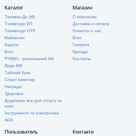
Каталог
Магазин
Таеквон-До (itf)
О компании
Тхеквондо WT
Доставка и оплата
Таеквондо GTF
Клиенты о нас
Кікбоксинг
Блог
Карате
Галерея
Бокс
Бренды
РУКБО - рукопашний бій
Контакты
Види БМ
Тайский Бокс
Спорт інвентар
Награды
Здоровье
Додатково все для спорту та
інше
Інструменти та електроніка
ADX
Пользователь
Контакти