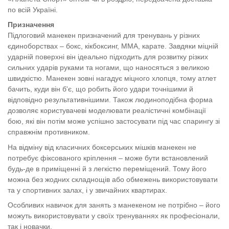
по всій Україні.
Призначення
Підлоговий манекен призначений для тренувань у різних
єдиноборствах – бокс, кікбоксинг, ММА, карате. Завдяки міцній
ударній поверхні він ідеально підходить для розвитку різких
сильних ударів руками та ногами, що наносяться з великою
швидкістю. Манекен зовні нагадує міцного хлопця, тому атлет
бачить, куди він б'є, що робить його удари точнішими й
відповідно результативнішими. Також людиноподібна форма
дозволяє користувачеві моделювати реалістичні комбінації
бою, які він потім може успішно застосувати під час спарингу зі
справжнім противником.
На відміну від класичних боксерських мішків манекен не
потребує фіксованого кріплення – може бути встановлений
будь-де в приміщенні й з легкістю переміщений. Тому його
можна без жодних складнощів або обмежень використовувати
та у спортивних залах, і у звичайних квартирах.
Особливих навичок для занять з манекеном не потрібно – його
можуть використовувати у своїх тренуваннях як професіонали,
так і новачки.