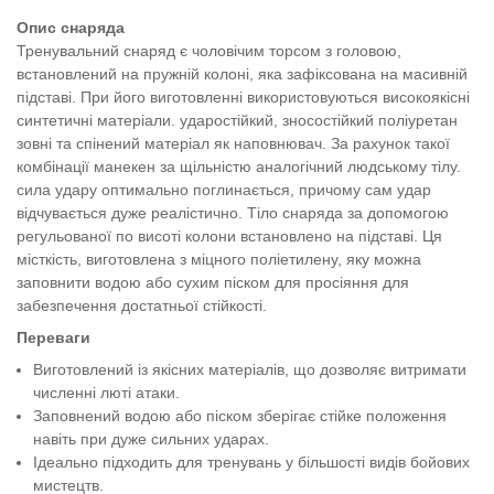
Опис снаряда
Тренувальний снаряд є чоловічим торсом з головою,
встановлений на пружній колоні, яка зафіксована на масивній
підставі. При його виготовленні використовуються високоякісні
синтетичні матеріали. ударостійкий, зносостійкий поліуретан
зовні та спінений матеріал як наповнювач. За рахунок такої
комбінації манекен за щільністю аналогічний людському тілу.
сила удару оптимально поглинається, причому сам удар
відчувається дуже реалістично. Тіло снаряда за допомогою
регульованої по висоті колони встановлено на підставі. Ця
місткість, виготовлена з міцного поліетилену, яку можна
заповнити водою або сухим піском для просіяння для
забезпечення достатньої стійкості.
Переваги
Виготовлений із якісних матеріалів, що дозволяє витримати
численні люті атаки.
Заповнений водою або піском зберігає стійке положення
навіть при дуже сильних ударах.
Ідеально підходить для тренувань у більшості видів бойових
мистецтв.