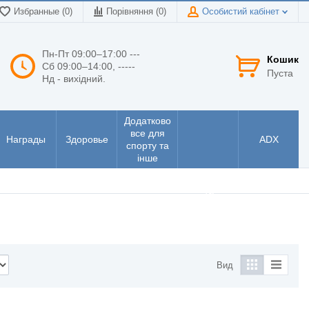
Избранные (0)
Порівняння (
0
)
Особистий кабінет
Пн-Пт 09:00–17:00 ---
Кошик
Сб 09:00–14:00, -----
Пуста
Нд - вихідний.
Додатково
все для
Награды
Здоровье
ADX
спорту та
інше
Інструменти
та
електроніка
Вид