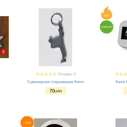
ХИТ
НОВИНКА
Отзывы: 0
Сувенирная открывашка Kwon
Капа 
70
UAH
-12%