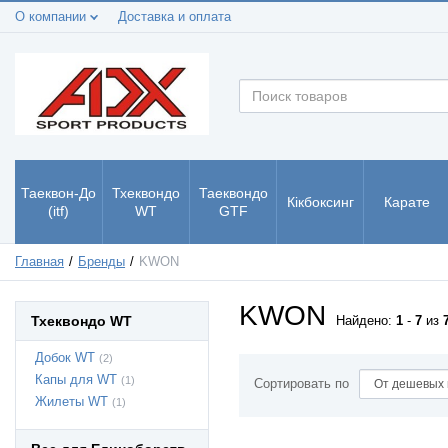
О компании
Доставка и оплата
Таеквон-До
Тхеквондо
Таеквондо
Кікбоксинг
Карате
(itf)
WT
GTF
Главная
Бренды
KWON
KWON
Тхеквондо WT
Найдено:
1
-
7
из
Добок WT
(2)
Капы для WT
(1)
Сортировать по
Жилеты WT
(1)