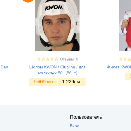
Отзывы: 0
 Dan
Шолом KWON / Clubline / для
Жилет KWON
тхеквондо WT (WTF)
1.400
1.229
UAH
UAH
Пользователь
Вход