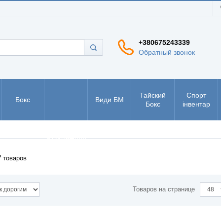
+380675243339
Обратный звонок
Тайский
Спорт
Бокс
Види БМ
Бокс
інвентар
РУКБО -
рукопашний
бій
7
товаров
Товаров на странице