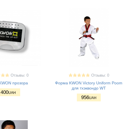
Отзывы: 0
Отзывы: 0
KWON прозора
Форма KWON Victory Uniform Poom
для тхэквондо WT
400
UAH
956
UAH