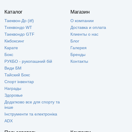
Каталог
Магазин
Таеквон-До (itf)
О компании
Тхеквондо WT
Доставка и оплата
Таеквондо GTF
Клиенты о нас
Кікбоксинг
Блог
Карате
Галерея
Бокс
Бренды
РУКБО - рукопашний бій
Контакты
Види БМ
Тайский Бокс
Спорт інвентар
Награды
Здоровье
Додатково все для спорту та
інше
Інструменти та електроніка
ADX