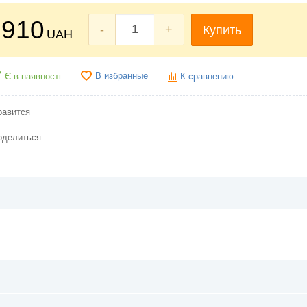
910
-
+
Купить
UAH
В избранные
Є в наявності
К сравнению
равится
оделиться