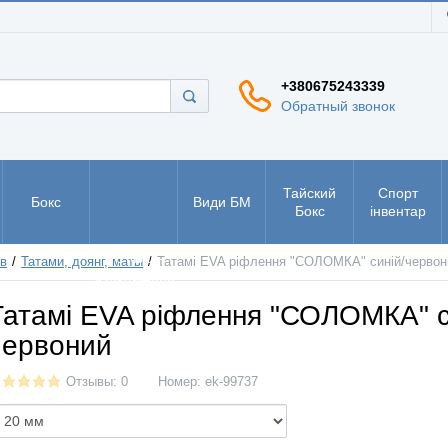
+380675243339
Обратный звонок
Тайский
Спорт
Бокс
Види БМ
Бокс
інвентар
РУКБО -
ов
Татами, доянг, маты
Татамі EVA ріфлення "СОЛОМКА" синій/червон
рукопашний
бій
Татамі EVA ріфлення "СОЛОМКА" с
червоний
Отзывы: 0
Номер:
ek-99737