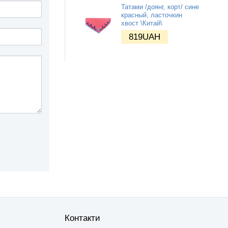
Татами /доянг, корт/ сине
красный, ласточкин
хвост \Китай\
819
UAH
Контакти