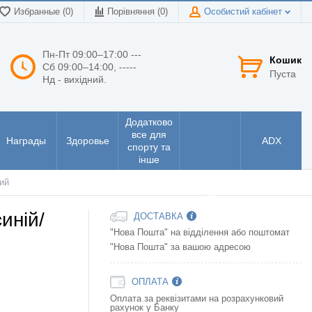
Избранные (0)
Порівняння (
0
)
Особистий кабінет
Пн-Пт 09:00–17:00 ---
Кошик
Сб 09:00–14:00, -----
Пуста
Нд - вихідний.
Додатково
все для
Награды
Здоровье
ADX
спорту та
інше
Інструменти
ий
та
електроніка
иній/
ДОСТАВКА
"Нова Пошта" на відділення або поштомат
"Нова Пошта" за вашою адресою
ОПЛАТА
Оплата за реквізитами на розрахунковий
рахунок у Банку