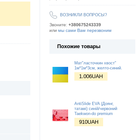
ВОЗНИКЛИ ВОПРОСЫ?
Звоните:
+380675243339
или
мы сами Вам перезвоним
Похожие товары
Мат"ласточкин хвост"
1м*1м*3см, желто-синий.
1.006
UAH
AntiSlide EVA (Доянг,
татамі) синій/червоний
Taekwon-do premium
910
UAH