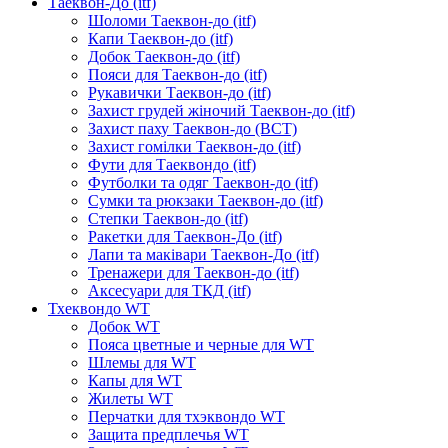
Таеквон-До (itf)
Шоломи Таеквон-до (itf)
Капи Таеквон-до (itf)
Добок Таеквон-до (itf)
Пояси для Таеквон-до (itf)
Рукавички Таеквон-до (itf)
Захист грудей жіночий Таеквон-до (itf)
Захист паху Таеквон-до (ВСТ)
Захист гомілки Таеквон-до (itf)
Фути для Таеквондо (itf)
Футболки та одяг Таеквон-до (itf)
Сумки та рюкзаки Таеквон-до (itf)
Степки Таеквон-до (itf)
Ракетки для Таеквон-До (itf)
Лапи та маківари Таеквон-До (itf)
Тренажери для Таеквон-до (itf)
Аксесуари для ТКД (itf)
Тхеквондо WT
Добок WT
Пояса цветные и черные для WT
Шлемы для WT
Капы для WT
Жилеты WT
Перчатки для тхэквондо WT
Защита предплечья WT