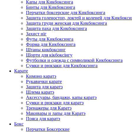
Капы для Кикбоксинга
Бинты для Кикбоксинга
Перчатки боксерские для Кикбоксинга
Защита голеностоп, локтей и коленей для Кикбокси
Защита груди женская для Кикбоксинга
Защита паха для Кикбоксинга
Захист ніг
Футы для Кикбоксинга
Форма для Кикбоксинга
Штаны кикбоксинг
Шорти для кікбоксінгу
Футболки и одежда с символикой Кикбоксинга
Сумки и рюкзаки для Кикбоксинга
Карате
Кимоно каратэ
Рукавички карате
Защита для каратэ
Шлема каратэ
Аксессуары, бандажи, капы каратэ
Сумки и рюкзаки для каратэ
Тренажеры для Каратэ
Макивары и лапы для Каратэ
Пояса для каратэ
Бокс
Перчатки Боксерские