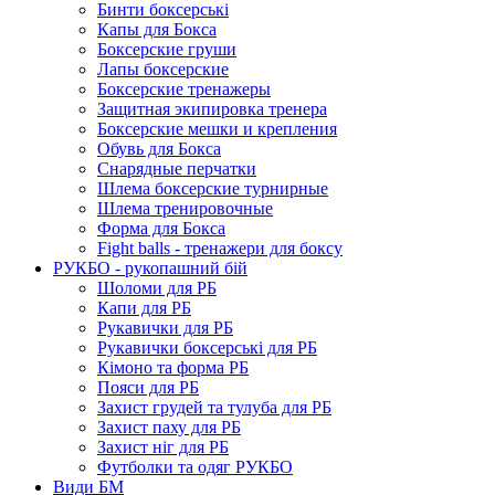
Бинти боксерські
Капы для Бокса
Боксерские груши
Лапы боксерские
Боксерские тренажеры
Защитная экипировка тренера
Боксерские мешки и крепления
Обувь для Бокса
Снарядные перчатки
Шлема боксерские турнирные
Шлема тренировочные
Форма для Бокса
Fight balls - тренажери для боксу
РУКБО - рукопашний бій
Шоломи для РБ
Капи для РБ
Рукавички для РБ
Рукавички боксерські для РБ
Кімоно та форма РБ
Пояси для РБ
Захист грудей та тулуба для РБ
Захист паху для РБ
Захист ніг для РБ
Футболки та одяг РУКБО
Види БМ