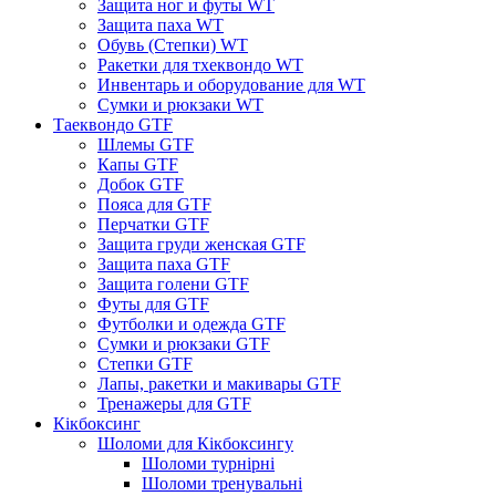
Защита ног и футы WT
Защита паха WT
Обувь (Степки) WT
Ракетки для тхеквондо WT
Инвентарь и оборудование для WT
Сумки и рюкзаки WT
Таеквондо GTF
Шлемы GTF
Капы GTF
Добок GTF
Пояса для GTF
Перчатки GTF
Защита груди женская GTF
Защита паха GTF
Защита голени GTF
Футы для GTF
Футболки и одежда GTF
Сумки и рюкзаки GTF
Степки GTF
Лапы, ракетки и макивары GTF
Тренажеры для GTF
Кікбоксинг
Шоломи для Кікбоксингу
Шоломи турнірні
Шоломи тренувальні