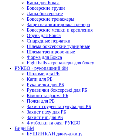
Капы для Бокса
Боксерские груши
Лапы боксерские
Боксерские тренажеры
Защитная экипировка тренера
Боксерские мешки и крепления
Обувь для Бокса
Снарядные перчатки
Шлема боксерские турнирные
Шлема тренировочные
Форма для Бокса
Fight balls - тренажери для боксу
РУКБО - рукопашний бій
Шоломи для РБ
Капи для РБ
Рукавички для РБ
Рукавички боксерські для РБ
Кімоно та форма РБ
Пояси для РБ
Захист грудей та тулуба для РБ
Захист паху для РБ
Захист ніг для РБ
Футболки та одяг РУКБО
Види БМ
БУШИНКАН джиу-джицу