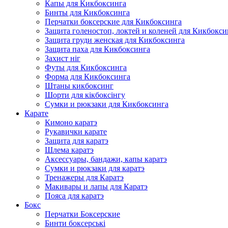
Капы для Кикбоксинга
Бинты для Кикбоксинга
Перчатки боксерские для Кикбоксинга
Защита голеностоп, локтей и коленей для Кикбокси
Защита груди женская для Кикбоксинга
Защита паха для Кикбоксинга
Захист ніг
Футы для Кикбоксинга
Форма для Кикбоксинга
Штаны кикбоксинг
Шорти для кікбоксінгу
Сумки и рюкзаки для Кикбоксинга
Карате
Кимоно каратэ
Рукавички карате
Защита для каратэ
Шлема каратэ
Аксессуары, бандажи, капы каратэ
Сумки и рюкзаки для каратэ
Тренажеры для Каратэ
Макивары и лапы для Каратэ
Пояса для каратэ
Бокс
Перчатки Боксерские
Бинти боксерські