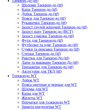
Таеквон-До (itf)
Шоломи Таеквон-до (itf)
Капи Таеквон-до (itf)
Добок Таеквон-до (itf)
Пояси для Таеквон-до (itf)
Рукавички Таеквон-до (itf)
Захист грудей жіночий Таеквон-до (itf)
Захист паху Таеквон-до (ВСТ)
Захист гомілки Таеквон-до (itf)
Фути для Таеквондо (itf)
Футболки та одяг Таеквон-до (itf)
Сумки та рюкзаки Таеквон-до (itf)
Степки Таеквон-до (itf)
Ракетки для Таеквон-До (itf)
Лапи та маківари Таеквон-До (itf)
Тренажери для Таеквон-до (itf)
Аксесуари для ТКД (itf)
Тхеквондо WT
Добок WT
Пояса цветные и черные для WT
Шлемы для WT
Капы для WT
Жилеты WT
Перчатки для тхэквондо WT
Защита предплечья WT