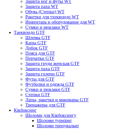
Защита ног и футы WT
Защита паха WT
Обувь (Степки) WT
Ракетки для тхеквондо WT
Инвентарь и оборудование для WT
Сумки и рюкзаки WT
Таеквондо GTF
Шлемы GTF
Капы GTF
Добок GTF
Пояса для GTF
Перчатки GTF
Защита груди женская GTF
Защита паха GTF
Защита голени GTF
Футы для GTF
Футболки и одежда GTF
Сумки и рюкзаки GTF
Степки GTF
Лапы, ракетки и макивары GTF
Тренажеры для GTF
Кікбоксинг
Шоломи для Кікбоксингу
Шоломи турнірні
Шоломи тренувальні