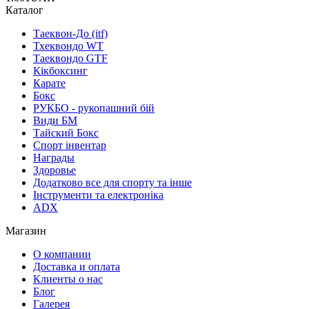
Каталог
Таеквон-До (itf)
Тхеквондо WT
Таеквондо GTF
Кікбоксинг
Карате
Бокс
РУКБО - рукопашний бій
Види БМ
Тайский Бокс
Спорт інвентар
Награды
Здоровье
Додатково все для спорту та інше
Інструменти та електроніка
ADX
Магазин
О компании
Доставка и оплата
Клиенты о нас
Блог
Галерея