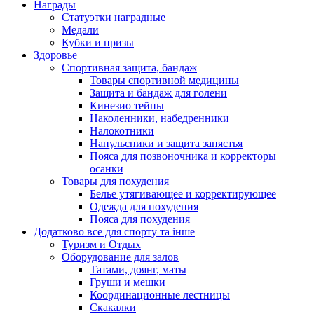
Награды
Статуэтки наградные
Медали
Кубки и призы
Здоровье
Спортивная защита, бандаж
Товары спортивной медицины
Защита и бандаж для голени
Кинезио тейпы
Наколенники, набедренники
Налокотники
Напульсники и защита запястья
Пояса для позвоночника и корректоры
осанки
Товары для похудения
Белье утягивающее и корректирующее
Одежда для похудения
Пояса для похудения
Додатково все для спорту та інше
Туризм и Отдых
Оборудование для залов
Татами, доянг, маты
Груши и мешки
Координационные лестницы
Скакалки