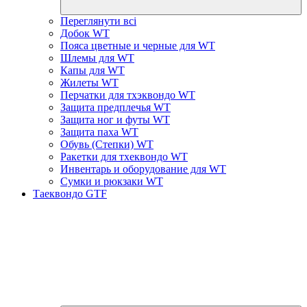
Переглянути всі
Добок WT
Пояса цветные и черные для WT
Шлемы для WT
Капы для WT
Жилеты WT
Перчатки для тхэквондо WT
Защита предплечья WT
Защита ног и футы WT
Защита паха WT
Обувь (Степки) WT
Ракетки для тхеквондо WT
Инвентарь и оборудование для WT
Сумки и рюкзаки WT
Таеквондо GTF