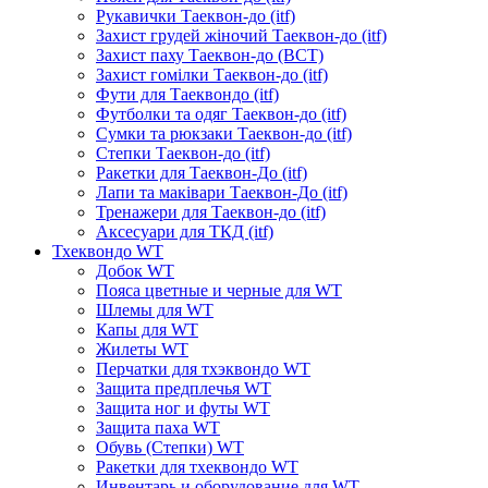
Рукавички Таеквон-до (itf)
Захист грудей жіночий Таеквон-до (itf)
Захист паху Таеквон-до (ВСТ)
Захист гомілки Таеквон-до (itf)
Фути для Таеквондо (itf)
Футболки та одяг Таеквон-до (itf)
Сумки та рюкзаки Таеквон-до (itf)
Степки Таеквон-до (itf)
Ракетки для Таеквон-До (itf)
Лапи та маківари Таеквон-До (itf)
Тренажери для Таеквон-до (itf)
Аксесуари для ТКД (itf)
Тхеквондо WT
Добок WT
Пояса цветные и черные для WT
Шлемы для WT
Капы для WT
Жилеты WT
Перчатки для тхэквондо WT
Защита предплечья WT
Защита ног и футы WT
Защита паха WT
Обувь (Степки) WT
Ракетки для тхеквондо WT
Инвентарь и оборудование для WT