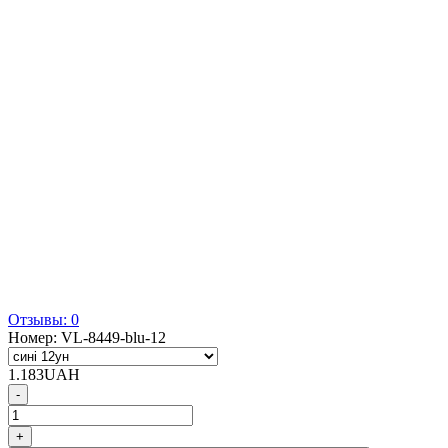
Отзывы: 0
Номер:
VL-8449-blu-12
1.183
UAH
-
+