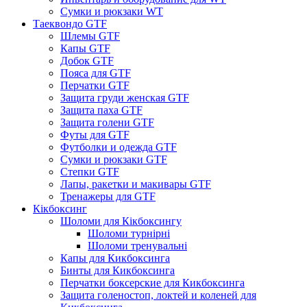
Сумки и рюкзаки WT
Таеквондо GTF
Шлемы GTF
Капы GTF
Добок GTF
Пояса для GTF
Перчатки GTF
Защита груди женская GTF
Защита паха GTF
Защита голени GTF
Футы для GTF
Футболки и одежда GTF
Сумки и рюкзаки GTF
Степки GTF
Лапы, ракетки и макивары GTF
Тренажеры для GTF
Кікбоксинг
Шоломи для Кікбоксингу
Шоломи турнірні
Шоломи тренувальні
Капы для Кикбоксинга
Бинты для Кикбоксинга
Перчатки боксерские для Кикбоксинга
Защита голеностоп, локтей и коленей для