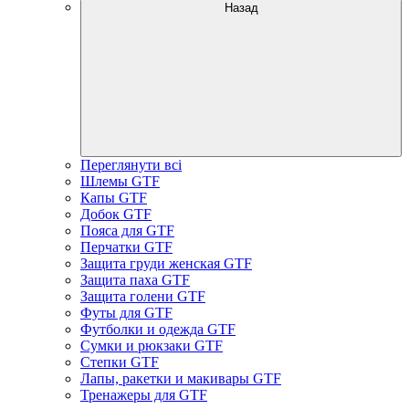
Назад
Переглянути всі
Шлемы GTF
Капы GTF
Добок GTF
Пояса для GTF
Перчатки GTF
Защита груди женская GTF
Защита паха GTF
Защита голени GTF
Футы для GTF
Футболки и одежда GTF
Сумки и рюкзаки GTF
Степки GTF
Лапы, ракетки и макивары GTF
Тренажеры для GTF