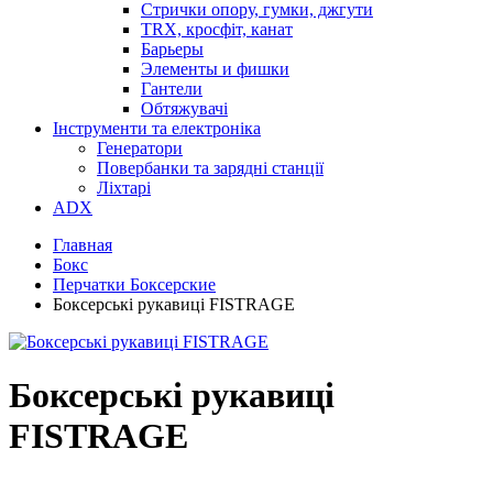
Стрички опору, гумки, джгути
TRX, кросфіт, канат
Барьеры
Элементы и фишки
Гантели
Обтяжувачі
Інструменти та електроніка
Генератори
Повербанки та зарядні станції
Ліхтарі
ADX
Главная
Бокс
Перчатки Боксерские
Боксерські рукавиці FISTRAGE
Боксерські рукавиці
FISTRAGE