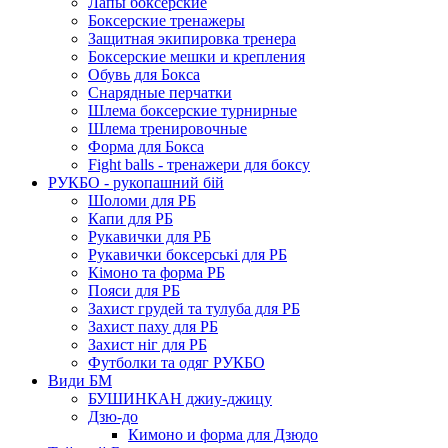
Лапы боксерские
Боксерские тренажеры
Защитная экипировка тренера
Боксерские мешки и крепления
Обувь для Бокса
Снарядные перчатки
Шлема боксерские турнирные
Шлема тренировочные
Форма для Бокса
Fight balls - тренажери для боксу
РУКБО - рукопашний бій
Шоломи для РБ
Капи для РБ
Рукавички для РБ
Рукавички боксерські для РБ
Кімоно та форма РБ
Пояси для РБ
Захист грудей та тулуба для РБ
Захист паху для РБ
Захист ніг для РБ
Футболки та одяг РУКБО
Види БМ
БУШИНКАН джиу-джицу
Дзю-до
Кимоно и форма для Дзюдо