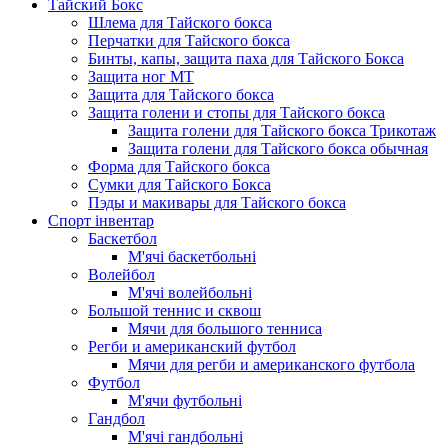
Тайский Бокс
Шлема для Тайского бокса
Перчатки для Тайского бокса
Бинты, капы, защита паха для Тайского Бокса
Защита ног МТ
Защита для Тайского бокса
Защита голени и стопы для Тайского бокса
Защита голени для Тайского бокса Трикотаж
Защита голени для Тайского бокса обычная
Форма для Тайского бокса
Сумки для Тайского Бокса
Пэды и макивары для Тайского бокса
Спорт інвентар
Баскетбол
М'ячі баскетбольні
Волейбол
М'ячі волейбольні
Большой теннис и сквош
Мячи для большого тенниса
Регби и американский футбол
Мячи для регби и американского футбола
Футбол
М'ячи футбольнi
Гандбол
М'ячі гандбольні