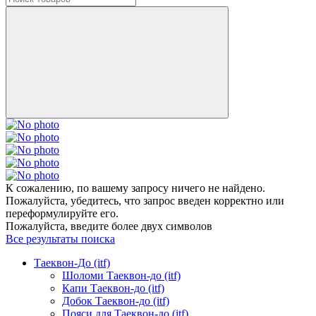
К сожалению, по вашему запросу ничего не найдено.
Пожалуйста, убедитесь, что запрос введен корректно или
переформулируйте его.
Пожалуйста, введите более двух символов
Все результаты поиска
Таеквон-До (itf)
Шоломи Таеквон-до (itf)
Капи Таеквон-до (itf)
Добок Таеквон-до (itf)
Пояси для Таеквон-до (itf)