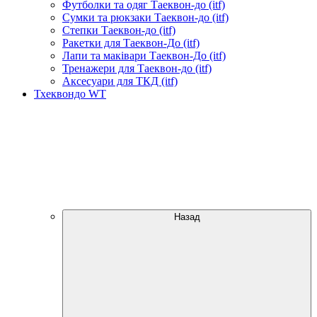
Футболки та одяг Таеквон-до (itf)
Сумки та рюкзаки Таеквон-до (itf)
Степки Таеквон-до (itf)
Ракетки для Таеквон-До (itf)
Лапи та маківари Таеквон-До (itf)
Тренажери для Таеквон-до (itf)
Аксесуари для ТКД (itf)
Тхеквондо WT
Назад