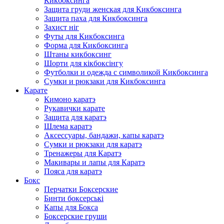
Кикбоксинга
Защита груди женская для Кикбоксинга
Защита паха для Кикбоксинга
Захист ніг
Футы для Кикбоксинга
Форма для Кикбоксинга
Штаны кикбоксинг
Шорти для кікбоксінгу
Футболки и одежда с символикой Кикбоксинга
Сумки и рюкзаки для Кикбоксинга
Карате
Кимоно каратэ
Рукавички карате
Защита для каратэ
Шлема каратэ
Аксессуары, бандажи, капы каратэ
Сумки и рюкзаки для каратэ
Тренажеры для Каратэ
Макивары и лапы для Каратэ
Пояса для каратэ
Бокс
Перчатки Боксерские
Бинти боксерські
Капы для Бокса
Боксерские груши