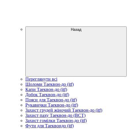
Назад
Переглянути всі
Шоломи Таеквон-до (itf)
Капи Таеквон-до (itf)
Добок Таеквон-до (itf)
Пояси для Таеквон-до (itf)
Рукавички Таеквон-до (itf)
Захист грудей жіночий Таеквон-до (itf)
Захист паху Таеквон-до (ВСТ)
Захист гомілки Таеквон-до (itf)
Фути для Таеквондо (itf)