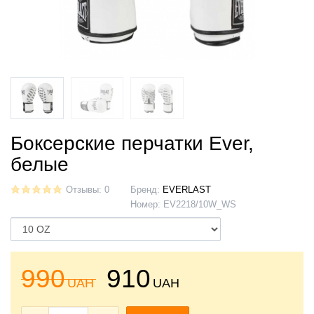
Боксерские перчатки Ever,
белые
Отзывы: 0
Бренд:
EVERLAST
Номер:
EV2218/10W_WS
990
910
UAH
UAH