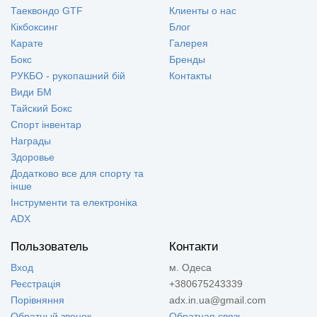
Таеквондо GTF
Клиенты о нас
Кікбоксинг
Блог
Карате
Галерея
Бокс
Бренды
РУКБО - рукопашний бій
Контакты
Види БМ
Тайский Бокс
Спорт інвентар
Награды
Здоровье
Додатково все для спорту та
інше
Інструменти та електроніка
ADX
Пользователь
Контакти
Вход
м. Одеса
Реєстрація
+380675243339
Порівняння
adx.in.ua@gmail.com
Обратный звонок
Обратная связь