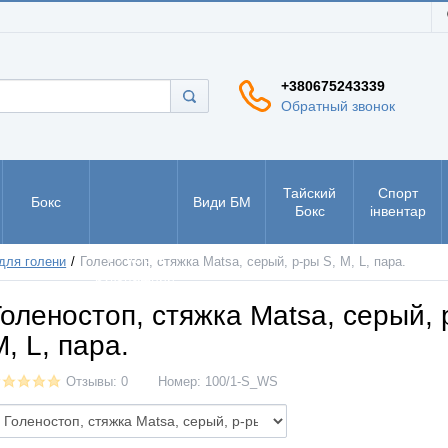
+380675243339
Обратный звонок
Тайский
Спорт
Бокс
Види БМ
Бокс
інвентар
РУКБО -
для голени
Голеностоп, стяжка Matsa, серый, р-ры S, M, L, пара.
рукопашний
бій
Голеностоп, стяжка Matsa, серый, 
, L, пара.
Отзывы: 0
Номер:
100/1-S_WS