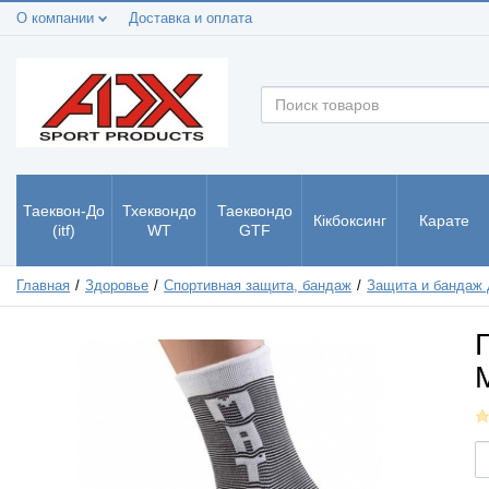
О компании
Доставка и оплата
Таеквон-До
Тхеквондо
Таеквондо
Кікбоксинг
Карате
(itf)
WT
GTF
Главная
Здоровье
Спортивная защита, бандаж
Защита и бандаж 
M