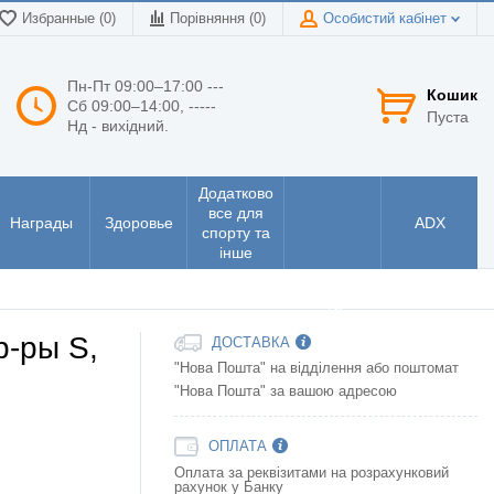
Избранные (0)
Порівняння (
0
)
Особистий кабінет
Пн-Пт 09:00–17:00 ---
Кошик
Сб 09:00–14:00, -----
Пуста
Нд - вихідний.
Додатково
все для
Награды
Здоровье
ADX
спорту та
інше
Інструменти
та
електроніка
р-ры S,
ДОСТАВКА
"Нова Пошта" на відділення або поштомат
"Нова Пошта" за вашою адресою
ОПЛАТА
Оплата за реквізитами на розрахунковий
рахунок у Банку