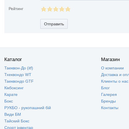
Рейтинг
Отправить
Каталог
Магазин
Таеквон-До (itf)
О компании
Тхеквондо WT
Доставка и оп
Таеквондо GTF
Клиенты о нас
Кікбоксинг
Блог
Карате
Галерея
Бокс
Бренды
РУКБО - рукопашний бій
Контакты
Види БМ
Тайский Бокс
Спорт інвентар