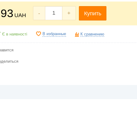
93
-
+
Купить
UAH
В избранные
Є в наявності
К сравнению
равится
оделиться