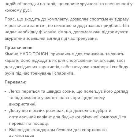
надійної посадки на талії, що сприяє зручності та впевненості у
кожному русі.
Пояс, що входить до комплекту, дозволяє спортсмену відразу
ж розпочати заняття, не вимагаючи додаткових придбань. Він
надає необхідну фіксацію кімоно, допомагаючи підтримувати
акуратний зовнішній вигляд під час тренувань.
Призначення
Кімоно HARD TOUCH призначене для тренувань та занять
карате. Воно підходить як для спортсменів-початківців, так і
для досвідчених каратистів, забезпечуючи комфорт і свободу
рухів під час тренувань і спарингів.
Переваги:
Легко переться та швидко сохне, що полегшує його догляд
та підтримання у чистоті навіть при щоденному
використанні.
Доступно в різних розмірах, що дозволяє підібрати
оптимальний варіант для будь-якої фізичної композиції та
переваг по посадці.
Відповідає стандартам безпеки для спортивного
екіпірування.