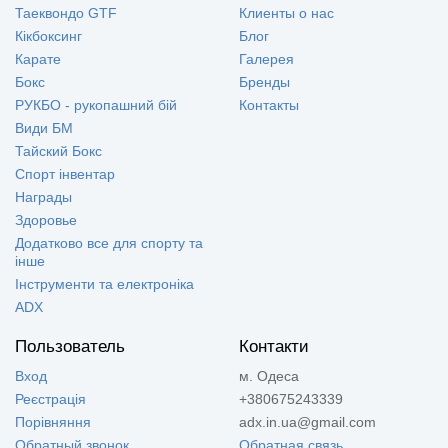
Таеквондо GTF
Клиенты о нас
Кікбоксинг
Блог
Карате
Галерея
Бокс
Бренды
РУКБО - рукопашний бій
Контакты
Види БМ
Тайский Бокс
Спорт інвентар
Награды
Здоровье
Додатково все для спорту та
інше
Інструменти та електроніка
ADX
Пользователь
Контакти
Вход
м. Одеса
Реєстрація
+380675243339
Порівняння
adx.in.ua@gmail.com
Обратный звонок
Обратная связь