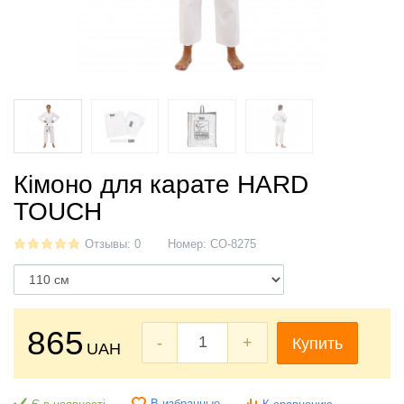
Кімоно для карате HARD
TOUCH
Отзывы: 0
Номер:
CO-8275
865
-
+
Купить
UAH
В избранные