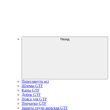
Назад
Переглянути всі
Шлемы GTF
Капы GTF
Добок GTF
Пояса для GTF
Перчатки GTF
Защита груди женская GTF