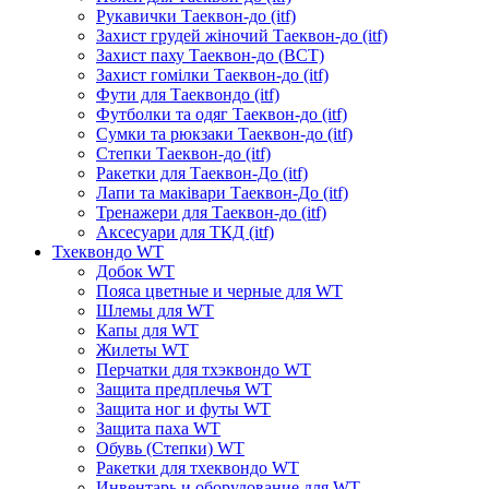
Рукавички Таеквон-до (itf)
Захист грудей жіночий Таеквон-до (itf)
Захист паху Таеквон-до (ВСТ)
Захист гомілки Таеквон-до (itf)
Фути для Таеквондо (itf)
Футболки та одяг Таеквон-до (itf)
Сумки та рюкзаки Таеквон-до (itf)
Степки Таеквон-до (itf)
Ракетки для Таеквон-До (itf)
Лапи та маківари Таеквон-До (itf)
Тренажери для Таеквон-до (itf)
Аксесуари для ТКД (itf)
Тхеквондо WT
Добок WT
Пояса цветные и черные для WT
Шлемы для WT
Капы для WT
Жилеты WT
Перчатки для тхэквондо WT
Защита предплечья WT
Защита ног и футы WT
Защита паха WT
Обувь (Степки) WT
Ракетки для тхеквондо WT
Инвентарь и оборудование для WT