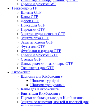
Сумки и рюкзаки WT
Таеквондо GTF
Шлемы GTF
Капы GTF
Добок GTF
Пояса для GTF
Перчатки GTF
Защита груди женская GTF
Защита паха GTF
Защита голени GTF
Футы для GTF
Футболки и одежда GTF
Сумки и рюкзаки GTF
Степки GTF
Лапы, ракетки и макивары GTF
Тренажеры для GTF
Кікбоксинг
Шоломи для Кікбоксингу
Шоломи турнірні
Шоломи тренувальні
Капы для Кикбоксинга
Бинты для Кикбоксинга
Перчатки боксерские для Кикбоксинга
Защита голеностоп, локтей и коленей для