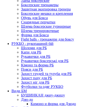
Лапы боксерские
Боксерские тренажеры
Защитная экипировка тренера
Боксерские мешки и крепления
Обувь для Бокса
Снарядные перчатки
Шлема боксерские турнирные
Шлема тренировочные
Форма для Бокса
Fight balls - тренажери для боксу
РУКБО - рукопашний бій
Шоломи для РБ
Капи для РБ
Рукавички для РБ
Рукавички боксерські для РБ
Кімоно та форма РБ
Пояси для РБ
Захист грудей та тулуба для РБ
Захист паху для РБ
Захист ніг для РБ
Футболки та одяг РУКБО
Види БМ
БУШИНКАН джиу-джицу
Дзю-до
Кимоно и форма для Дзюдо