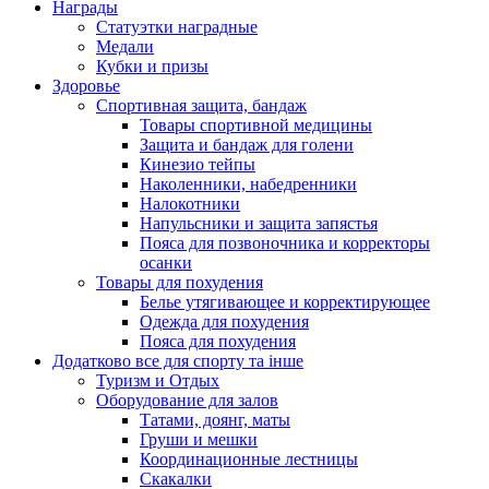
Награды
Статуэтки наградные
Медали
Кубки и призы
Здоровье
Спортивная защита, бандаж
Товары спортивной медицины
Защита и бандаж для голени
Кинезио тейпы
Наколенники, набедренники
Налокотники
Напульсники и защита запястья
Пояса для позвоночника и корректоры
осанки
Товары для похудения
Белье утягивающее и корректирующее
Одежда для похудения
Пояса для похудения
Додатково все для спорту та інше
Туризм и Отдых
Оборудование для залов
Татами, доянг, маты
Груши и мешки
Координационные лестницы
Скакалки