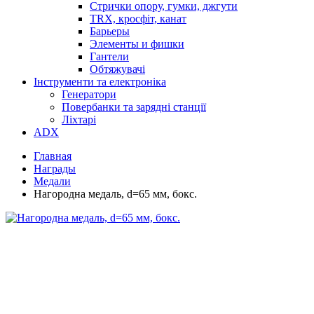
Стрички опору, гумки, джгути
TRX, кросфіт, канат
Барьеры
Элементы и фишки
Гантели
Обтяжувачі
Інструменти та електроніка
Генератори
Повербанки та зарядні станції
Ліхтарі
ADX
Главная
Награды
Медали
Нагородна медаль, d=65 мм, бокс.