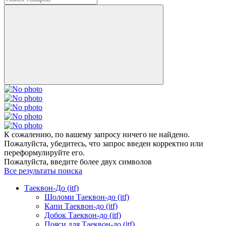
К сожалению, по вашему запросу ничего не найдено.
Пожалуйста, убедитесь, что запрос введен корректно или
переформулируйте его.
Пожалуйста, введите более двух символов
Все результаты поиска
Таеквон-До (itf)
Шоломи Таеквон-до (itf)
Капи Таеквон-до (itf)
Добок Таеквон-до (itf)
Пояси для Таеквон-до (itf)