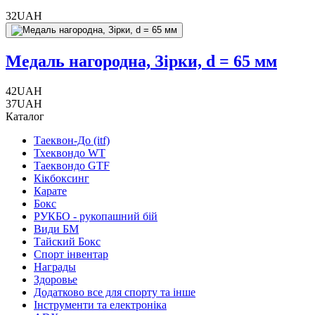
32
UAH
Медаль нагородна, Зірки, d = 65 мм
42
UAH
37
UAH
Каталог
Таеквон-До (itf)
Тхеквондо WT
Таеквондо GTF
Кікбоксинг
Карате
Бокс
РУКБО - рукопашний бій
Види БМ
Тайский Бокс
Спорт інвентар
Награды
Здоровье
Додатково все для спорту та інше
Інструменти та електроніка