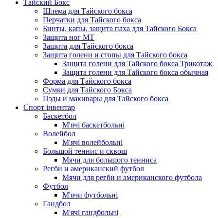
Тайский Бокс
Шлема для Тайского бокса
Перчатки для Тайского бокса
Бинты, капы, защита паха для Тайского Бокса
Защита ног МТ
Защита для Тайского бокса
Защита голени и стопы для Тайского бокса
Защита голени для Тайского бокса Трикотаж
Защита голени для Тайского бокса обычная
Форма для Тайского бокса
Сумки для Тайского Бокса
Пэды и макивары для Тайского бокса
Спорт інвентар
Баскетбол
М'ячі баскетбольні
Волейбол
М'ячі волейбольні
Большой теннис и сквош
Мячи для большого тенниса
Регби и американский футбол
Мячи для регби и американского футбола
Футбол
М'ячи футбольнi
Гандбол
М'ячі гандбольні