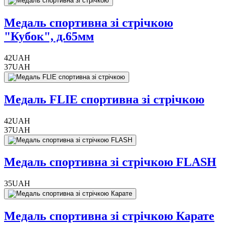
Медаль спортивна зі стрічкою
"Кубок", д.65мм
42
UAH
37
UAH
Медаль FLIE спортивна зі стрічкою
42
UAH
37
UAH
Медаль спортивна зі стрічкою FLASH
35
UAH
Медаль спортивна зі стрічкою Карате