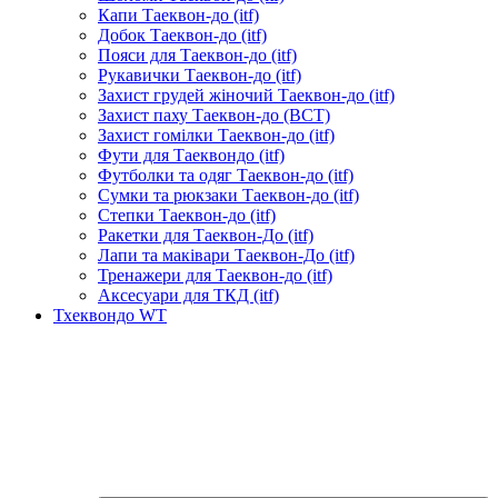
Капи Таеквон-до (itf)
Добок Таеквон-до (itf)
Пояси для Таеквон-до (itf)
Рукавички Таеквон-до (itf)
Захист грудей жіночий Таеквон-до (itf)
Захист паху Таеквон-до (ВСТ)
Захист гомілки Таеквон-до (itf)
Фути для Таеквондо (itf)
Футболки та одяг Таеквон-до (itf)
Сумки та рюкзаки Таеквон-до (itf)
Степки Таеквон-до (itf)
Ракетки для Таеквон-До (itf)
Лапи та маківари Таеквон-До (itf)
Тренажери для Таеквон-до (itf)
Аксесуари для ТКД (itf)
Тхеквондо WT