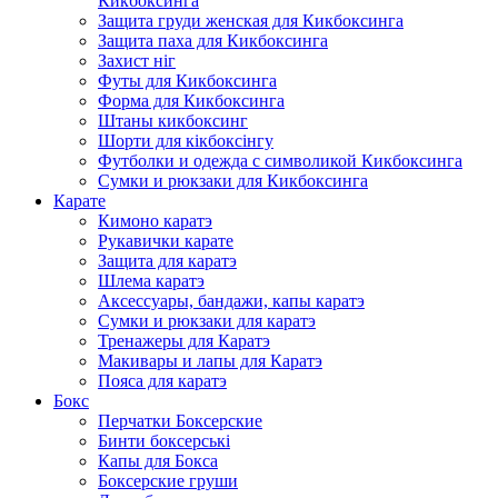
Кикбоксинга
Защита груди женская для Кикбоксинга
Защита паха для Кикбоксинга
Захист ніг
Футы для Кикбоксинга
Форма для Кикбоксинга
Штаны кикбоксинг
Шорти для кікбоксінгу
Футболки и одежда с символикой Кикбоксинга
Сумки и рюкзаки для Кикбоксинга
Карате
Кимоно каратэ
Рукавички карате
Защита для каратэ
Шлема каратэ
Аксессуары, бандажи, капы каратэ
Сумки и рюкзаки для каратэ
Тренажеры для Каратэ
Макивары и лапы для Каратэ
Пояса для каратэ
Бокс
Перчатки Боксерские
Бинти боксерські
Капы для Бокса
Боксерские груши