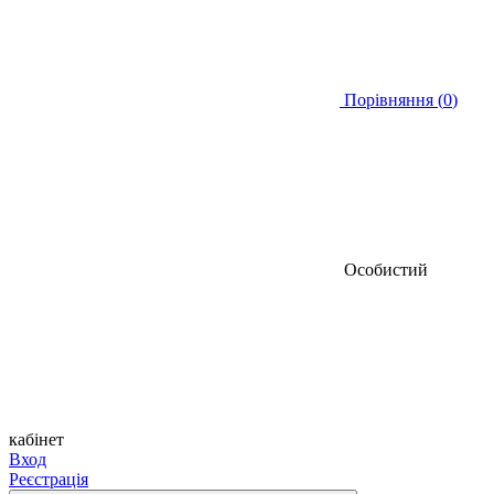
Порівняння (
0
)
Особистий
кабінет
Вход
Реєстрація