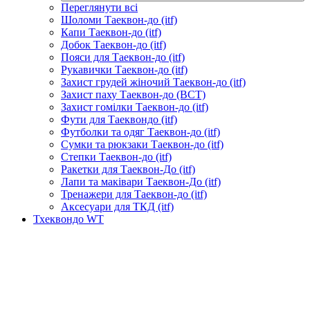
Переглянути всі
Шоломи Таеквон-до (itf)
Капи Таеквон-до (itf)
Добок Таеквон-до (itf)
Пояси для Таеквон-до (itf)
Рукавички Таеквон-до (itf)
Захист грудей жіночий Таеквон-до (itf)
Захист паху Таеквон-до (ВСТ)
Захист гомілки Таеквон-до (itf)
Фути для Таеквондо (itf)
Футболки та одяг Таеквон-до (itf)
Сумки та рюкзаки Таеквон-до (itf)
Степки Таеквон-до (itf)
Ракетки для Таеквон-До (itf)
Лапи та маківари Таеквон-До (itf)
Тренажери для Таеквон-до (itf)
Аксесуари для ТКД (itf)
Тхеквондо WT