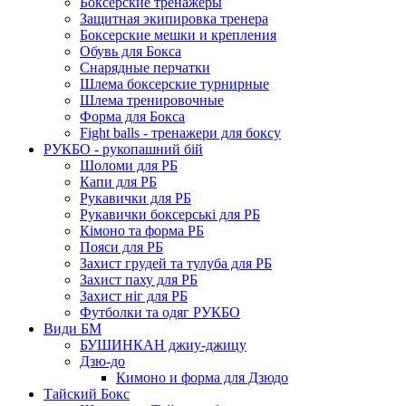
Боксерские тренажеры
Защитная экипировка тренера
Боксерские мешки и крепления
Обувь для Бокса
Снарядные перчатки
Шлема боксерские турнирные
Шлема тренировочные
Форма для Бокса
Fight balls - тренажери для боксу
РУКБО - рукопашний бій
Шоломи для РБ
Капи для РБ
Рукавички для РБ
Рукавички боксерські для РБ
Кімоно та форма РБ
Пояси для РБ
Захист грудей та тулуба для РБ
Захист паху для РБ
Захист ніг для РБ
Футболки та одяг РУКБО
Види БМ
БУШИНКАН джиу-джицу
Дзю-до
Кимоно и форма для Дзюдо
Тайский Бокс