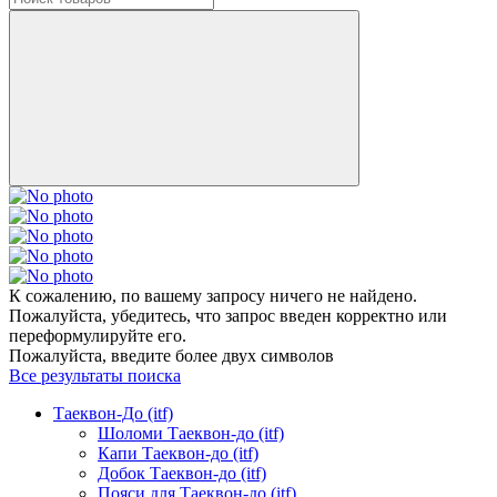
К сожалению, по вашему запросу ничего не найдено.
Пожалуйста, убедитесь, что запрос введен корректно или
переформулируйте его.
Пожалуйста, введите более двух символов
Все результаты поиска
Таеквон-До (itf)
Шоломи Таеквон-до (itf)
Капи Таеквон-до (itf)
Добок Таеквон-до (itf)
Пояси для Таеквон-до (itf)