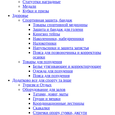
Статуэтки наградные
Медали
Кубки и призы
Здоровье
Спортивная защита, бандаж
Товары спортивной медицины
Защита и бандаж для голени
Кинезио тейпы
Наколенники, набедренники
Налокотники
Напульсники и защита запястья
Пояса для позвоночника и корректоры
осанки
Товары для похудения
Белье утягивающее и корректирующее
Одежда для похудения
Пояса для похудения
Додатково все для спорту та інше
Туризм и Отдых
Оборудование для залов
Татами, доянг, маты
Груши и мешки
Координационные лестницы
Скакалки
Стрички опору, гумки, джгути