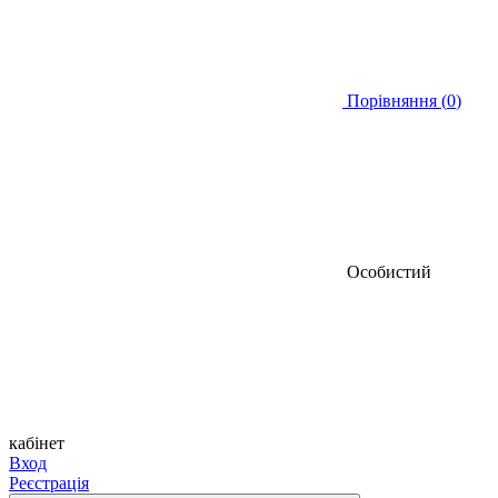
Порівняння (
0
)
Особистий
кабінет
Вход
Реєстрація