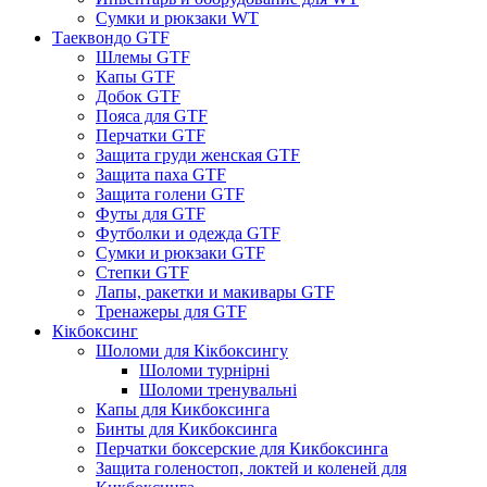
Сумки и рюкзаки WT
Таеквондо GTF
Шлемы GTF
Капы GTF
Добок GTF
Пояса для GTF
Перчатки GTF
Защита груди женская GTF
Защита паха GTF
Защита голени GTF
Футы для GTF
Футболки и одежда GTF
Сумки и рюкзаки GTF
Степки GTF
Лапы, ракетки и макивары GTF
Тренажеры для GTF
Кікбоксинг
Шоломи для Кікбоксингу
Шоломи турнірні
Шоломи тренувальні
Капы для Кикбоксинга
Бинты для Кикбоксинга
Перчатки боксерские для Кикбоксинга
Защита голеностоп, локтей и коленей для