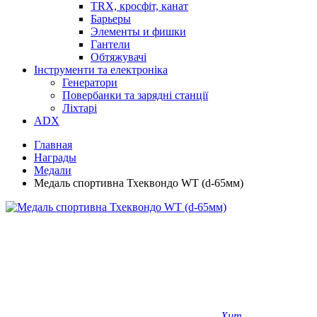
TRX, кросфіт, канат
Барьеры
Элементы и фишки
Гантели
Обтяжувачі
Інструменти та електроніка
Генератори
Повербанки та зарядні станції
Ліхтарі
ADX
Главная
Награды
Медали
Медаль спортивна Тхеквондо WT (d-65мм)
Хит