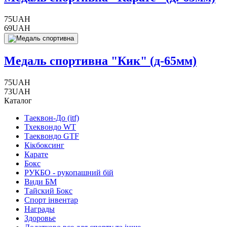
75
UAH
69
UAH
Медаль спортивна "Кик" (д-65мм)
75
UAH
73
UAH
Каталог
Таеквон-До (itf)
Тхеквондо WT
Таеквондо GTF
Кікбоксинг
Карате
Бокс
РУКБО - рукопашний бій
Види БМ
Тайский Бокс
Спорт інвентар
Награды
Здоровье