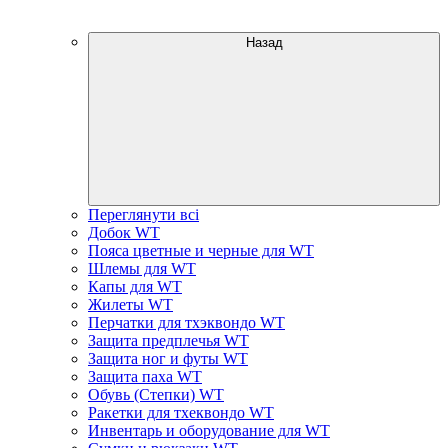
Назад
Переглянути всі
Добок WT
Пояса цветные и черные для WT
Шлемы для WT
Капы для WT
Жилеты WT
Перчатки для тхэквондо WT
Защита предплечья WT
Защита ног и футы WT
Защита паха WT
Обувь (Степки) WT
Ракетки для тхеквондо WT
Инвентарь и оборудование для WT