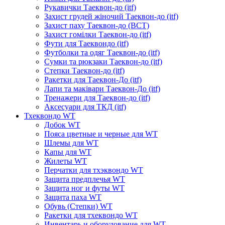
Рукавички Таеквон-до (itf)
Захист грудей жіночий Таеквон-до (itf)
Захист паху Таеквон-до (ВСТ)
Захист гомілки Таеквон-до (itf)
Фути для Таеквондо (itf)
Футболки та одяг Таеквон-до (itf)
Сумки та рюкзаки Таеквон-до (itf)
Степки Таеквон-до (itf)
Ракетки для Таеквон-До (itf)
Лапи та маківари Таеквон-До (itf)
Тренажери для Таеквон-до (itf)
Аксесуари для ТКД (itf)
Тхеквондо WT
Добок WT
Пояса цветные и черные для WT
Шлемы для WT
Капы для WT
Жилеты WT
Перчатки для тхэквондо WT
Защита предплечья WT
Защита ног и футы WT
Защита паха WT
Обувь (Степки) WT
Ракетки для тхеквондо WT
Инвентарь и оборудование для WT