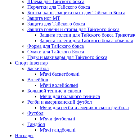
Шлема для Тайского бокса
Перчатки для Тайского бокса
Бинты, капы, защита паха для Тайского Бокса
Защита ног МТ
Защита для Тайского бокса
Защита голени и стопы для Тайского бокса
Защита голени для Тайского бокса Трикотаж
Защита голени для Тайского бокса обычная
Форма для Тайского бокса
Сумки для Тайского Бокса
Пэды и макивары для Тайского бокса
Спорт інвентар
Баскетбол
М'ячі баскетбольні
Волейбол
М'ячі волейбольні
Большой теннис и сквош
Мячи для большого тенниса
Регби и американский футбол
Мячи для регби и американского футбола
Футбол
М'ячи футбольнi
Гандбол
М'ячі гандбольні
Награды