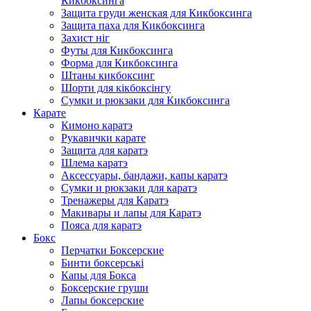
Кикбоксинга
Защита груди женская для Кикбоксинга
Защита паха для Кикбоксинга
Захист ніг
Футы для Кикбоксинга
Форма для Кикбоксинга
Штаны кикбоксинг
Шорти для кікбоксінгу
Сумки и рюкзаки для Кикбоксинга
Карате
Кимоно каратэ
Рукавички карате
Защита для каратэ
Шлема каратэ
Аксессуары, бандажи, капы каратэ
Сумки и рюкзаки для каратэ
Тренажеры для Каратэ
Макивары и лапы для Каратэ
Пояса для каратэ
Бокс
Перчатки Боксерские
Бинти боксерські
Капы для Бокса
Боксерские груши
Лапы боксерские