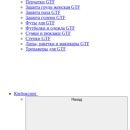
Перчатки GTF
Защита груди женская GTF
Защита паха GTF
Защита голени GTF
Футы для GTF
Футболки и одежда GTF
Сумки и рюкзаки GTF
Степки GTF
Лапы, ракетки и макивары GTF
Тренажеры для GTF
Кікбоксинг
Назад