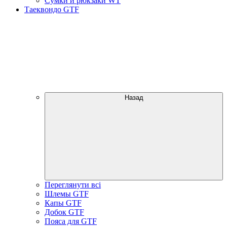
Сумки и рюкзаки WT
Таеквондо GTF
Назад
Переглянути всі
Шлемы GTF
Капы GTF
Добок GTF
Пояса для GTF