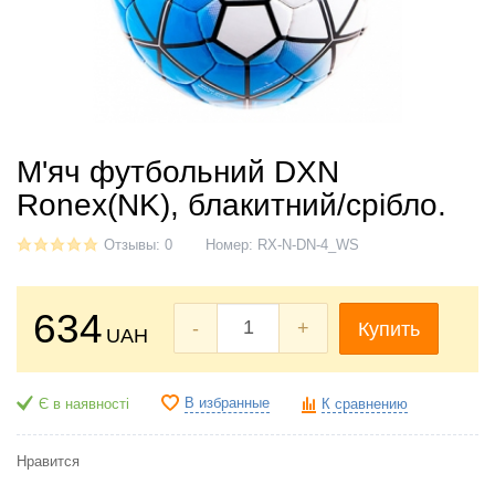
М'яч футбольний DXN
Ronex(NK), блакитний/срібло.
Отзывы: 0
Номер:
RX-N-DN-4_WS
634
-
+
Купить
UAH
В избранные
Є в наявності
К сравнению
Нравится