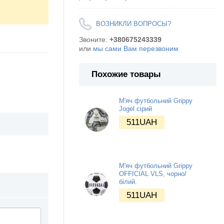
ВОЗНИКЛИ ВОПРОСЫ?
Звоните:
+380675243339
или
мы сами Вам перезвоним
Похожие товары
М'яч футбольний Grippy
Jogel сірий
511
UAH
М'яч футбольний Grippy
OFFICIAL VLS, чорно/
білий.
511
UAH