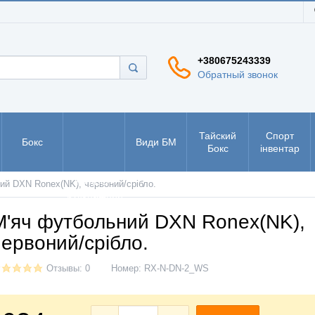
+380675243339
Обратный звонок
Тайский
Спорт
Бокс
Види БМ
Бокс
інвентар
РУКБО -
ий DXN Ronex(NK), червоний/срібло.
рукопашний
бій
М'яч футбольний DXN Ronex(NK),
червоний/срібло.
Отзывы: 0
Номер:
RX-N-DN-2_WS