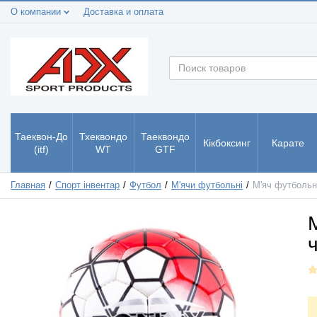
О компании
Доставка и оплата
Таеквон-До
Тхеквондо
Таеквондо
Кікбоксинг
Карате
(itf)
WT
GTF
Главная
Спорт інвентар
Футбол
М'ячи футбольнi
М'яч футбольн