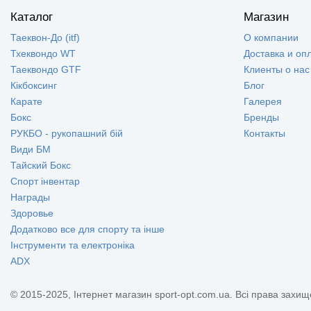
Каталог
Магазин
Таеквон-До (itf)
О компании
Тхеквондо WT
Доставка и оп
Таеквондо GTF
Клиенты о нас
Кікбоксинг
Блог
Карате
Галерея
Бокс
Бренды
РУКБО - рукопашний бій
Контакты
Види БМ
Тайский Бокс
Спорт інвентар
Награды
Здоровье
Додатково все для спорту та інше
Інструменти та електроніка
ADX
© 2015-2025, Інтернет магазин sport-opt.com.ua. Всі права захищ