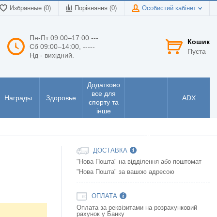
Избранные (0)
Порівняння (
0
)
Особистий кабінет
Пн-Пт 09:00–17:00 ---
Кошик
Сб 09:00–14:00, -----
Пуста
Нд - вихідний.
Додатково
все для
Награды
Здоровье
ADX
спорту та
інше
Інструменти
та
електроніка
ДОСТАВКА
"Нова Пошта" на відділення або поштомат
"Нова Пошта" за вашою адресою
ОПЛАТА
Оплата за реквізитами на розрахунковий
рахунок у Банку