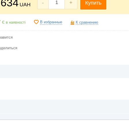
634
-
+
Купить
UAH
В избранные
Є в наявності
К сравнению
равится
оделиться