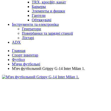
TRX, кросфіт, канат
Барьеры
Элементы и фишки
Гантели
Обтяжувачі
Інструменти та електроніка
Генератори
Повербанки та зарядні станції
Ліхтарі
ADX
Главная
Спорт інвентар
Футбол
М'ячи футбольнi
М'яч футбольний Grippy G-14 Inter Milan 1.