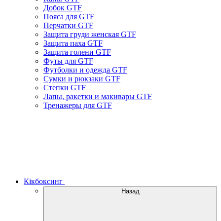
Добок GTF
Пояса для GTF
Перчатки GTF
Защита груди женская GTF
Защита паха GTF
Защита голени GTF
Футы для GTF
Футболки и одежда GTF
Сумки и рюкзаки GTF
Степки GTF
Лапы, ракетки и макивары GTF
Тренажеры для GTF
Кікбоксинг
Назад