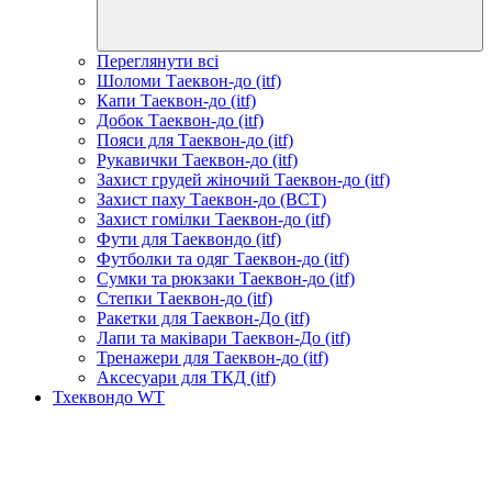
Переглянути всі
Шоломи Таеквон-до (itf)
Капи Таеквон-до (itf)
Добок Таеквон-до (itf)
Пояси для Таеквон-до (itf)
Рукавички Таеквон-до (itf)
Захист грудей жіночий Таеквон-до (itf)
Захист паху Таеквон-до (ВСТ)
Захист гомілки Таеквон-до (itf)
Фути для Таеквондо (itf)
Футболки та одяг Таеквон-до (itf)
Сумки та рюкзаки Таеквон-до (itf)
Степки Таеквон-до (itf)
Ракетки для Таеквон-До (itf)
Лапи та маківари Таеквон-До (itf)
Тренажери для Таеквон-до (itf)
Аксесуари для ТКД (itf)
Тхеквондо WT