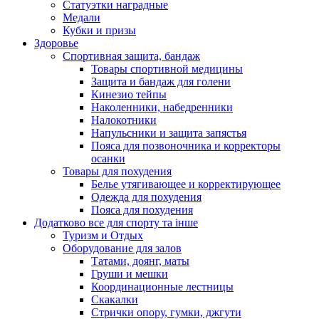
Статуэтки наградные
Медали
Кубки и призы
Здоровье
Спортивная защита, бандаж
Товары спортивной медицины
Защита и бандаж для голени
Кинезио тейпы
Наколенники, набедренники
Налокотники
Напульсники и защита запястья
Пояса для позвоночника и корректоры
осанки
Товары для похудения
Белье утягивающее и корректирующее
Одежда для похудения
Пояса для похудения
Додатково все для спорту та інше
Туризм и Отдых
Оборудование для залов
Татами, доянг, маты
Груши и мешки
Координационные лестницы
Скакалки
Стрички опору, гумки, джгути