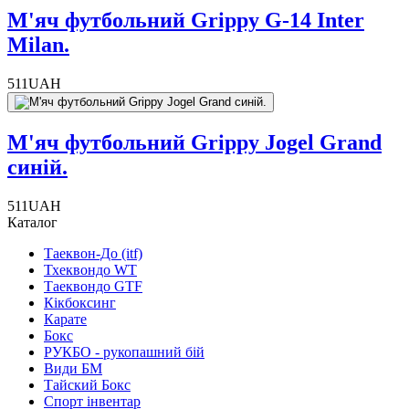
М'яч футбольний Grippy G-14 Inter
Milan.
511
UAH
М'яч футбольний Grippy Jogel Grand
синій.
511
UAH
Каталог
Таеквон-До (itf)
Тхеквондо WT
Таеквондо GTF
Кікбоксинг
Карате
Бокс
РУКБО - рукопашний бій
Види БМ
Тайский Бокс
Спорт інвентар