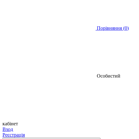
Порівняння (
0
)
Особистий
кабінет
Вход
Реєстрація