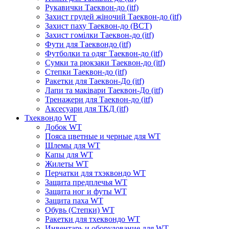
Рукавички Таеквон-до (itf)
Захист грудей жіночий Таеквон-до (itf)
Захист паху Таеквон-до (ВСТ)
Захист гомілки Таеквон-до (itf)
Фути для Таеквондо (itf)
Футболки та одяг Таеквон-до (itf)
Сумки та рюкзаки Таеквон-до (itf)
Степки Таеквон-до (itf)
Ракетки для Таеквон-До (itf)
Лапи та маківари Таеквон-До (itf)
Тренажери для Таеквон-до (itf)
Аксесуари для ТКД (itf)
Тхеквондо WT
Добок WT
Пояса цветные и черные для WT
Шлемы для WT
Капы для WT
Жилеты WT
Перчатки для тхэквондо WT
Защита предплечья WT
Защита ног и футы WT
Защита паха WT
Обувь (Степки) WT
Ракетки для тхеквондо WT
Инвентарь и оборудование для WT