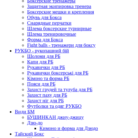
Боксерские тренажеры
Защитная экипировка тренера
Боксерские мешки и крепления
Обувь для Бокса
Снарядные перчатки
Шлема боксерские турнирные
Шлема тренировочные
Форма для Бокса
Fight balls - тренажери для боксу
РУКБО - рукопашний бій
Шоломи для РБ
Капи для РБ
Рукавички для РБ
Рукавички боксерські для РБ
Кімоно та форма РБ
Пояси для РБ
Захист грудей та тулуба для РБ
Захист паху для РБ
Захист ніг для РБ
Футболки та одяг РУКБО
Види БМ
БУШИНКАН джиу-джицу
Дзю-до
Кимоно и форма для Дзюдо
Тайский Бокс