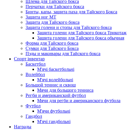
Шлема для Тайского бокса
Перчатки для Тайского бокса
Бинты, капы, защита паха для Тайского Бокса
Защита ног МТ
Защита для Тайского бокса
Защита голени и стопы для Тайского бокса
Защита голени для Тайского бокса Трикотаж
Защита голени для Тайского бокса обычная
Форма для Тайского бокса
Сумки для Тайского Бокса
Пэды и макивары для Тайского бокса
Спорт інвентар
Баскетбол
М'ячі баскетбольні
Волейбол
М'ячі волейбольні
Большой теннис и сквош
Мячи для большого тенниса
Регби и американский футбол
Мячи для регби и американского футбола
Футбол
М'ячи футбольнi
Гандбол
М'ячі гандбольні
Награды