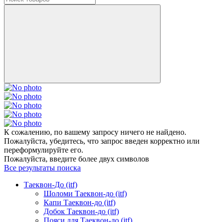
К сожалению, по вашему запросу ничего не найдено.
Пожалуйста, убедитесь, что запрос введен корректно или
переформулируйте его.
Пожалуйста, введите более двух символов
Все результаты поиска
Таеквон-До (itf)
Шоломи Таеквон-до (itf)
Капи Таеквон-до (itf)
Добок Таеквон-до (itf)
Пояси для Таеквон-до (itf)