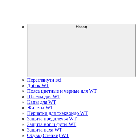
Назад
Переглянути всі
Добок WT
Пояса цветные и черные для WT
Шлемы для WT
Капы для WT
Жилеты WT
Перчатки для тхэквондо WT
Защита предплечья WT
Защита ног и футы WT
Защита паха WT
Обувь (Степки) WT