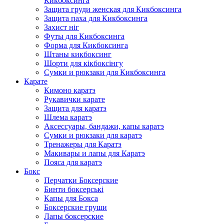
Кикбоксинга
Защита груди женская для Кикбоксинга
Защита паха для Кикбоксинга
Захист ніг
Футы для Кикбоксинга
Форма для Кикбоксинга
Штаны кикбоксинг
Шорти для кікбоксінгу
Сумки и рюкзаки для Кикбоксинга
Карате
Кимоно каратэ
Рукавички карате
Защита для каратэ
Шлема каратэ
Аксессуары, бандажи, капы каратэ
Сумки и рюкзаки для каратэ
Тренажеры для Каратэ
Макивары и лапы для Каратэ
Пояса для каратэ
Бокс
Перчатки Боксерские
Бинти боксерські
Капы для Бокса
Боксерские груши
Лапы боксерские