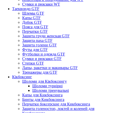
Сумки и рюкзаки WT
Таеквондо GTF
Шлемы GTF
Капы GTF
Добок GTF
Пояса для GTF
Перчатки GTF
Защита груди женская GTF
Защита паха GTF
Защита голени GTF
Футы для GTF
Футболки и одежда GTF
Сумки и рюкзаки GTF
Степки GTF
Лапы, ракетки и макивары GTF
Тренажеры для GTF
Кікбоксинг
Шоломи для Кікбоксингу
Шоломи турнірні
Шоломи тренувальні
Капы для Кикбоксинга
Бинты для Кикбоксинга
Перчатки боксерские для Кикбоксинга
Защита голеностоп, локтей и коленей для