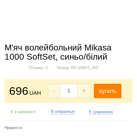
М'яч волейбольний Mikasa
1000 SoftSet, синьо/білий
Отзывы: 0
Номер:
RX-1000/1_WS
696
-
+
Купить
UAH
В избранные
Є в наявності
К сравнению
Нравится