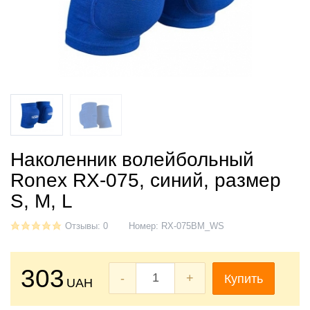
Наколенник волейбольный
Ronex RX-075, синий, размер
S, M, L
Отзывы: 0
Номер:
RX-075BM_WS
303
-
+
Купить
UAH