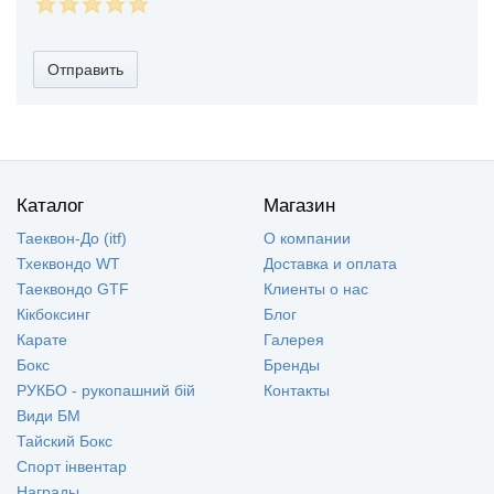
Отправить
Каталог
Магазин
Таеквон-До (itf)
О компании
Тхеквондо WT
Доставка и оплата
Таеквондо GTF
Клиенты о нас
Кікбоксинг
Блог
Карате
Галерея
Бокс
Бренды
РУКБО - рукопашний бій
Контакты
Види БМ
Тайский Бокс
Спорт інвентар
Награды