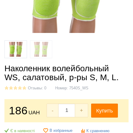
Наколенник волейбольный
WS, салатовый, р-ры S, M, L.
Отзывы: 0
Номер:
7540S_WS
186
-
+
Купить
UAH
В избранные
Є в наявності
К сравнению