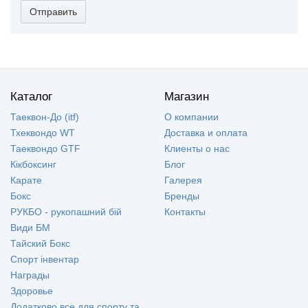
Отправить
Каталог
Магазин
Таеквон-До (itf)
О компании
Тхеквондо WT
Доставка и оплата
Таеквондо GTF
Клиенты о нас
Кікбоксинг
Блог
Карате
Галерея
Бокс
Бренды
РУКБО - рукопашний бій
Контакты
Види БМ
Тайский Бокс
Спорт інвентар
Награды
Здоровье
Додатково все для спорту та