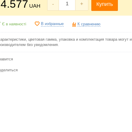
4.577
-
+
Купить
UAH
В избранные
Є в наявності
К сравнению
Характеристики, цветовая гамма, упаковка и комплектация товара могут 
роизводителем без уведомления.
равится
оделиться