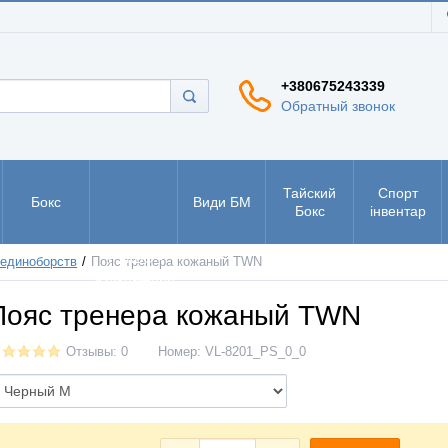
+380675243339
Обратный звонок
Тайский
Спорт
Бокс
Види БМ
Бокс
інвентар
РУКБО -
 единоборств
Пояс тренера кожаный TWN
рукопашний
бій
Пояс тренера кожаный TWN
Отзывы: 0
Номер:
VL-8201_PS_0_0