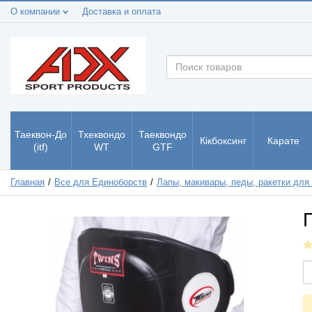
О компании
Доставка и оплата
Таеквон-До
Тхеквондо
Таеквондо
Кікбоксинг
Карате
(itf)
WT
GTF
Главная
Все для Единоборств
Лапы, макивары, педы, ракетки для