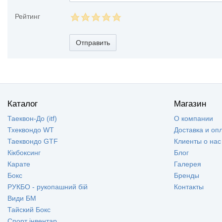
Рейтинг
Отправить
Каталог
Магазин
Таеквон-До (itf)
О компании
Тхеквондо WT
Доставка и оп
Таеквондо GTF
Клиенты о нас
Кікбоксинг
Блог
Карате
Галерея
Бокс
Бренды
РУКБО - рукопашний бій
Контакты
Види БМ
Тайский Бокс
Спорт інвентар