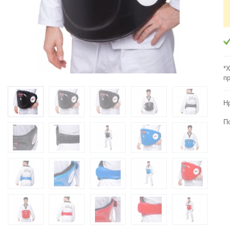
*
п
Н
П