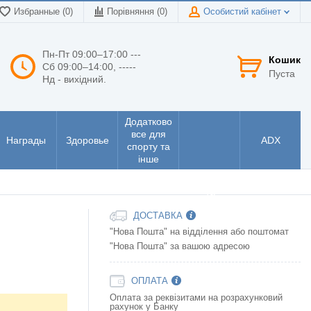
Избранные (0)
Порівняння (
0
)
Особистий кабінет
Пн-Пт 09:00–17:00 ---
Кошик
Сб 09:00–14:00, -----
Пуста
Нд - вихідний.
Додатково
все для
Награды
Здоровье
ADX
спорту та
інше
Інструменти
та
електроніка
ДОСТАВКА
"Нова Пошта" на відділення або поштомат
"Нова Пошта" за вашою адресою
ОПЛАТА
Оплата за реквізитами на розрахунковий
рахунок у Банку