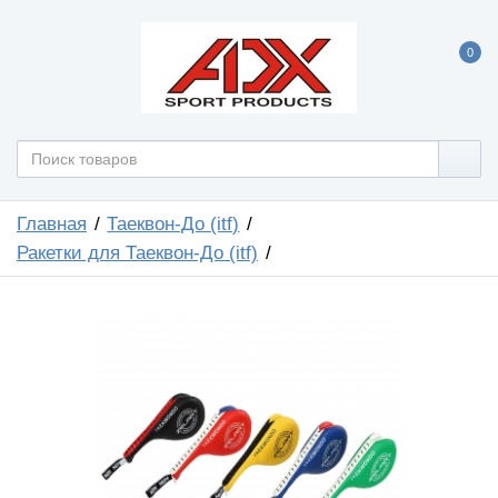
0
Главная
Таеквон-До (itf)
Ракетки для Таеквон-До (itf)
ХИТ
АКЦИЯ