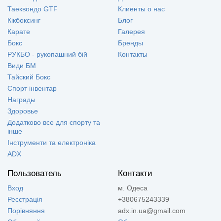
Таеквондо GTF
Клиенты о нас
Кікбоксинг
Блог
Карате
Галерея
Бокс
Бренды
РУКБО - рукопашний бій
Контакты
Види БМ
Тайский Бокс
Спорт інвентар
Награды
Здоровье
Додатково все для спорту та
інше
Інструменти та електроніка
ADX
Пользователь
Контакти
Вход
м. Одеса
Реєстрація
+380675243339
Порівняння
adx.in.ua@gmail.com