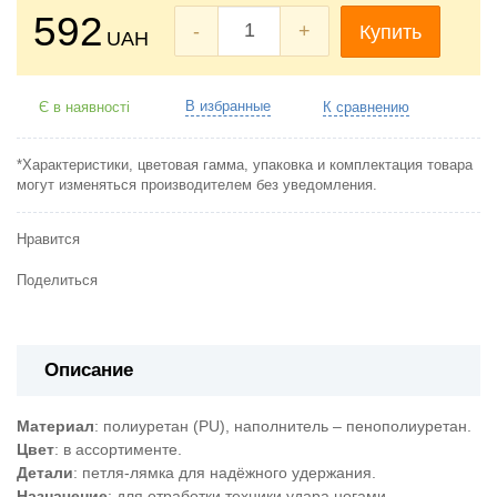
592
-
+
Купить
UAH
В избранные
Є в наявності
К сравнению
*Характеристики, цветовая гамма, упаковка и комплектация товара
могут изменяться производителем без уведомления.
Нравится
Поделиться
Описание
Материал
: полиуретан (PU), наполнитель – пенополиуретан.
Цвет
: в ассортименте.
Детали
: петля-лямка для надёжного удержания.
Назначение
: для отработки техники удара ногами.