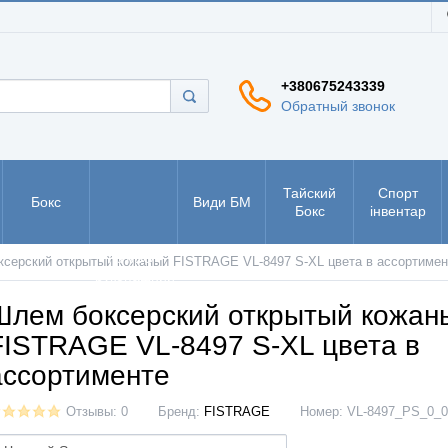
+380675243339
Обратный звонок
Тайский
Спорт
Бокс
Види БМ
Бокс
інвентар
РУКБО -
серский открытый кожаный FISTRAGE VL-8497 S-XL цвета в ассортимен
рукопашний
бій
Шлем боксерский открытый кожан
FISTRAGE VL-8497 S-XL цвета в
ассортименте
Отзывы: 0
Бренд:
FISTRAGE
Номер:
VL-8497_PS_0_0