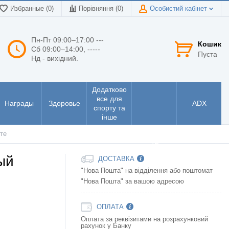
Избранные (0)
Порівняння (
0
)
Особистий кабінет
Пн-Пт 09:00–17:00 ---
Кошик
Сб 09:00–14:00, -----
Пуста
Нд - вихідний.
Додатково
все для
Награды
Здоровье
ADX
спорту та
інше
Інструменти
те
та
електроніка
ый
ДОСТАВКА
"Нова Пошта" на відділення або поштомат
"Нова Пошта" за вашою адресою
ОПЛАТА
Оплата за реквізитами на розрахунковий
рахунок у Банку