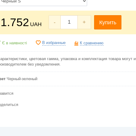
1.752
-
+
Купить
UAH
В избранные
Є в наявності
К сравнению
Характеристики, цветовая гамма, упаковка и комплектация товара могут 
роизводителем без уведомления.
вет
Черный-зеленый
равится
оделиться