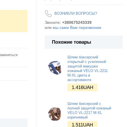
ВОЗНИКЛИ ВОПРОСЫ?
Звоните:
+380675243339
или
мы сами Вам перезвоним
Похожие товары
изменяться
Шлем боксерский
открытый с усиленной
защитой макушки
кожаный VELO VL-2211
M-XL цвета в
ассортименте
1.416
UAH
Шлем боксерский с
полной защитой кожаный
VELO VL-2217 М-XL
коричневый
1.511
UAH