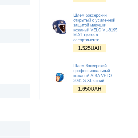
Шлем боксерский
открытый с усиленной
защитой макушки
кожаный VELO VL-8195
M-XL цвета в
ассортименте
1.525
UAH
Шлем боксерский
профессиональный
кожаный AIBA VELO
3081 S-XL синий
1.650
UAH