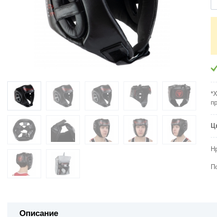
*
п
Ц
Н
П
Описание