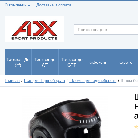
О компании
Доставка и оплата
Таеквон-До
Тхеквондо
Таеквондо
Кікбоксинг
Карате
(itf)
WT
GTF
Главная
Все для Единоборств
Шлемы для единоборств
Шлем бок