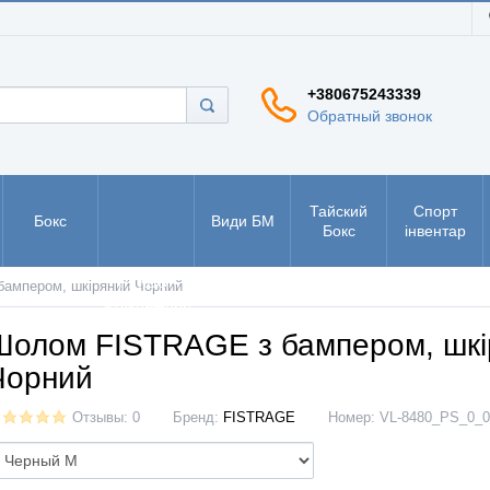
+380675243339
Обратный звонок
Тайский
Спорт
Бокс
Види БМ
Бокс
інвентар
РУКБО -
ампером, шкіряний Чорний
рукопашний
бій
Шолом FISTRAGE з бампером, шкі
Чорний
Отзывы: 0
Бренд:
FISTRAGE
Номер:
VL-8480_PS_0_0