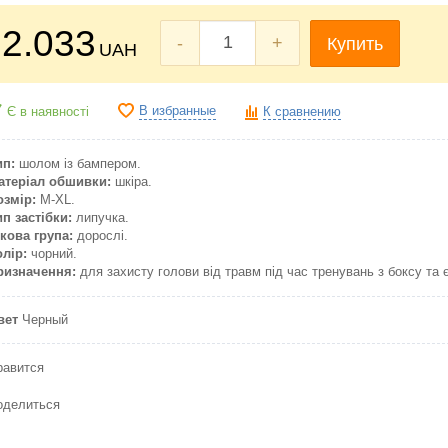
2.033
-
+
Купить
UAH
В избранные
Є в наявності
К сравнению
ип:
шолом із бампером.
атеріал обшивки:
шкіра.
озмір:
М-XL.
ип застібки:
липучка.
ікова група:
дорослі.
олір:
чорний.
ризначення:
для захисту голови від травм під час тренувань з боксу та 
вет
Черный
равится
оделиться