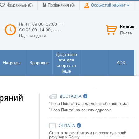
Избранные (0)
Порівняння (
0
)
Особистий кабінет
Пн-Пт 09:00–17:00 ---
Кошик
Сб 09:00–14:00, -----
Пуста
Нд - вихідний.
Додатково
все для
Награды
Здоровье
ADX
спорту та
інше
Інструменти
та
електроніка
ряний
ДОСТАВКА
"Нова Пошта" на відділення або поштомат
"Нова Пошта" за вашою адресою
ОПЛАТА
Оплата за реквізитами на розрахунковий
рахунок у Банку