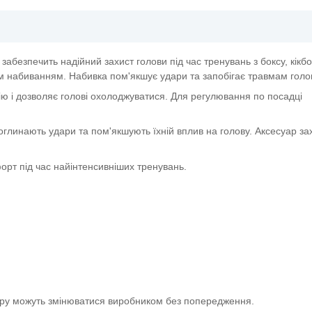
безпечить надійний захист голови під час тренувань з боксу, кікбо
им набиванням. Набивка пом'якшує удари та запобігає травмам голо
 і дозволяє голові охолоджуватися. Для регулювання по посадці
оглинають удари та пом'якшують їхній вплив на голову. Аксесуар з
орт під час найінтенсивніших тренувань.
вару можуть змінюватися виробником без попередження.