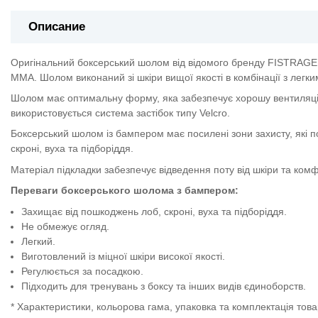
Описание
Оригінальний боксерський шолом від відомого бренду FISTRAGE за
ММА. Шолом виконаний зі шкіри вищої якості в комбінації з легк
Шолом має оптимальну форму, яка забезпечує хорошу вентиляцію
використовується система застібок типу Velcro.
Боксерський шолом із бампером має посилені зони захисту, які п
скроні, вуха та підборіддя.
Матеріал підкладки забезпечує відведення поту від шкіри та комф
Переваги боксерського шолома з бампером:
Захищає від пошкоджень лоб, скроні, вуха та підборіддя.
Не обмежує огляд.
Легкий.
Виготовлений із міцної шкіри високої якості.
Регулюється за посадкою.
Підходить для тренувань з боксу та інших видів єдиноборств.
* Характеристики, кольорова гама, упаковка та комплектація то