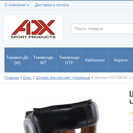
О компании
Доставка и оплата
Таеквон-До
Тхеквондо
Таеквондо
Кікбоксинг
Карате
(itf)
WT
GTF
Главная
Бокс
Шлема боксерские турнирные
Шолом FISTRAGE з б