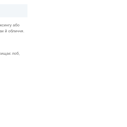
ксингу або
ви й обличчя.
ахищає лоб,