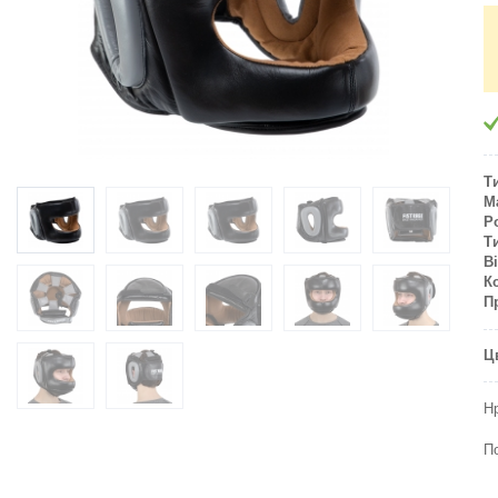
Т
М
Р
Т
В
К
П
Ц
Н
П