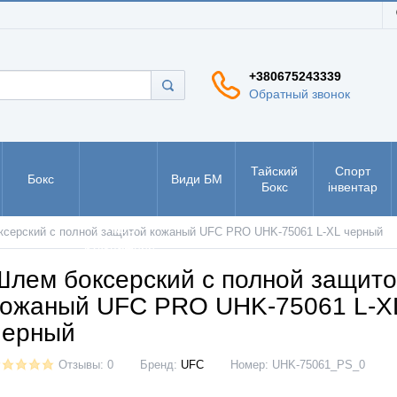
+380675243339
Обратный звонок
Тайский
Спорт
Бокс
Види БМ
Бокс
інвентар
РУКБО -
серский с полной защитой кожаный UFC PRO UHK-75061 L-XL черный
рукопашний
бій
Шлем боксерский с полной защит
кожаный UFC PRO UHK-75061 L-X
черный
Отзывы: 0
Бренд:
UFC
Номер:
UHK-75061_PS_0