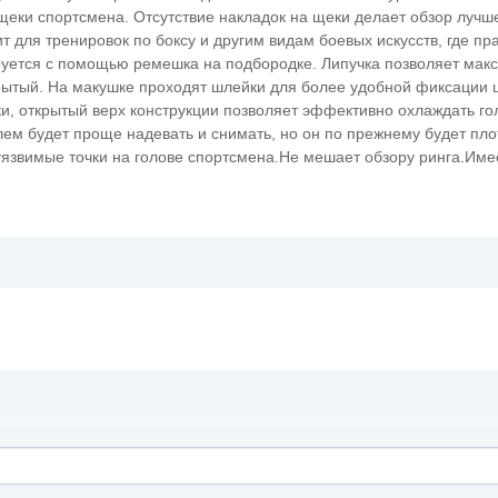
еки спортсмена. Отсутствие накладок на щеки делает обзор лучш
т для тренировок по боксу и другим видам боевых искусств, где пр
руется с помощью ремешка на подбородке. Липучка позволяет мак
крытый. На макушке проходят шлейки для более удобной фиксации
ки, открытый верх конструкции позволяет эффективно охлаждать го
лем будет проще надевать и снимать, но он по прежнему будет пло
язвимые точки на голове спортсмена.Не мешает обзору ринга.Име