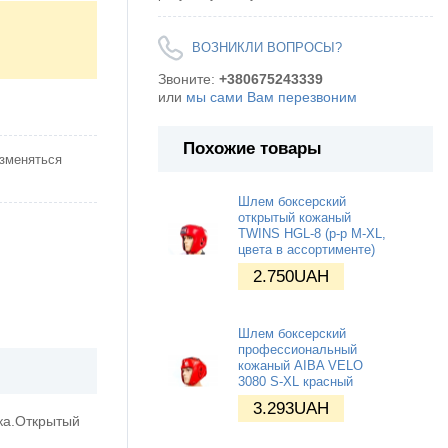
ВОЗНИКЛИ ВОПРОСЫ?
Звоните:
+380675243339
или
мы сами Вам перезвоним
Похожие товары
изменяться
Шлем боксерский
открытый кожаный
TWINS HGL-8 (р-р M-XL,
цвета в ассортименте)
2.750
UAH
Шлем боксерский
профессиональный
кожаный AIBA VELO
3080 S-XL красный
3.293
UAH
ка.Открытый