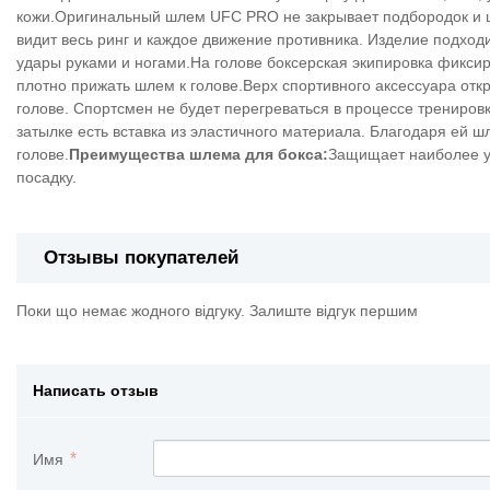
кожи.Оригинальный шлем UFC PRO не закрывает подбородок и щ
видит весь ринг и каждое движение противника. Изделие подходи
удары руками и ногами.На голове боксерская экипировка фикси
плотно прижать шлем к голове.Верх спортивного аксессуара от
голове. Спортсмен не будет перегреваться в процессе трениров
затылке есть вставка из эластичного материала. Благодаря ей ш
голове.
Преимущества шлема для бокса:
Защищает наиболее у
посадку.
Отзывы покупателей
Поки що немає жодного відгуку. Залиште відгук першим
Написать отзыв
Имя