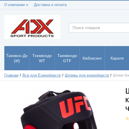
О компании
Доставка и оплата
Таеквон-До
Тхеквондо
Таеквондо
Кікбоксинг
Карате
(itf)
WT
GTF
Главная
Все для Единоборств
Шлемы для единоборств
Шлем бок