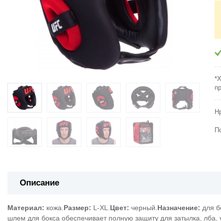
*
п
Н
П
Описание
Материал:
кожа.
Размер:
L-XL.
Цвет:
черный.
Назначение:
для бо
шлем для бокса обеспечивает полную защиту для затылка, лба, 