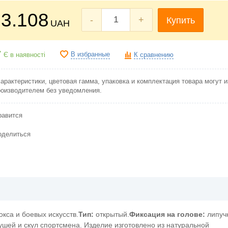
3.108
-
+
Купить
UAH
В избранные
Є в наявності
К сравнению
Характеристики, цветовая гамма, упаковка и комплектация товара могут 
роизводителем без уведомления.
равится
оделиться
кса и боевых искусств.
Тип:
открытый.
Фиксация на голове:
липуч
ушей и скул спортсмена. Изделие изготовлено из натуральной