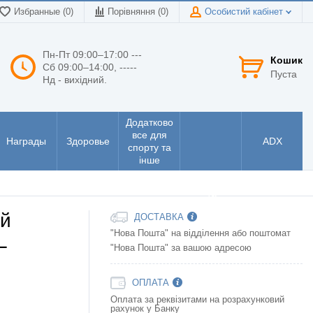
Избранные (0)
Порівняння (
0
)
Особистий кабінет
Пн-Пт 09:00–17:00 ---
Кошик
Сб 09:00–14:00, -----
Пуста
Нд - вихідний.
Додатково
все для
Награды
Здоровье
ADX
спорту та
інше
Інструменти
та
електроніка
ой
ДОСТАВКА
"Нова Пошта" на відділення або поштомат
L
"Нова Пошта" за вашою адресою
ОПЛАТА
Оплата за реквізитами на розрахунковий
рахунок у Банку