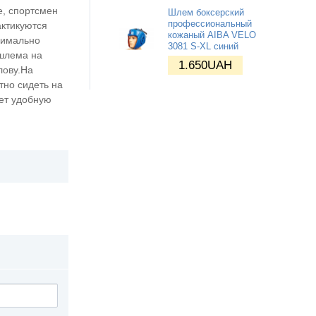
е, спортсмен
Шлем боксерский
профессиональный
актикуются
кожаный AIBA VELO
симально
3081 S-XL синий
 шлема на
1.650
UAH
лову.На
тно сидеть на
ет удобную