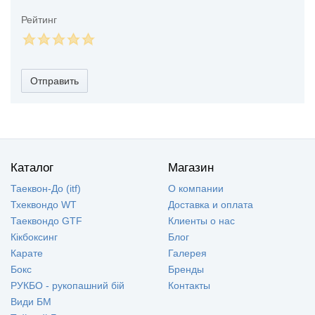
Рейтинг
Отправить
Каталог
Магазин
Таеквон-До (itf)
О компании
Тхеквондо WT
Доставка и оплата
Таеквондо GTF
Клиенты о нас
Кікбоксинг
Блог
Карате
Галерея
Бокс
Бренды
РУКБО - рукопашний бій
Контакты
Види БМ