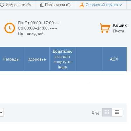
Избранные (0)
Порівняння (
0
)
Особистий кабінет
Пн-Пт 09:00–17:00 ---
Кошик
Сб 09:00–14:00, -----
Пуста
Нд - вихідний.
Додатково
все для
Награды
Здоровье
ADX
спорту та
інше
Інструменти
та
електроніка
Вид