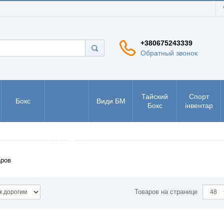
+380675243339
Обратный звонок
Тайский
Спорт
Бокс
Види БМ
Бокс
інвентар
РУКБО -
рукопашний
бій
ров
Товаров на странице