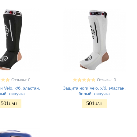
Отзывы: 0
Отзывы: 0
 Velo, х/б, эластан,
Защита ноги Velo, х/б, эластан,
ый, липучка.
белый, липучка
501
501
UAH
UAH