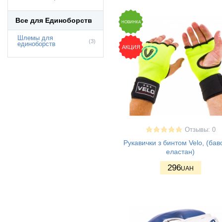
Все для Единоборств
НОВИНКА
Шлемы для
(3)
единоборств
АКЦИЯ
Отзывы: 0
Рукавички з бинтом Velo, (бав
еластан)
296
UAH