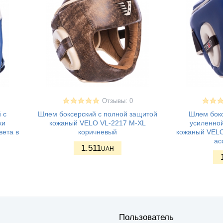
Отзывы: 0
 с
Шлем боксерский с полной защитой
Шлем бокс
ки
кожаный VELO VL-2217 М-XL
усиленно
вета в
коричневый
кожаный VELO
ас
1.511
UAH
Пользователь