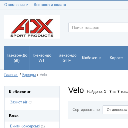
О компании
Доставка и оплата
Таеквон-До
Тхеквондо
Таеквондо
Кікбоксинг
Карате
(itf)
WT
GTF
Главная
Бренды
Velo
Velo
Кікбоксинг
Найдено:
1
-
7
из
7
това
Захист ніг
(3)
Сортировать по
Бокс
Бинти боксерські
(1)