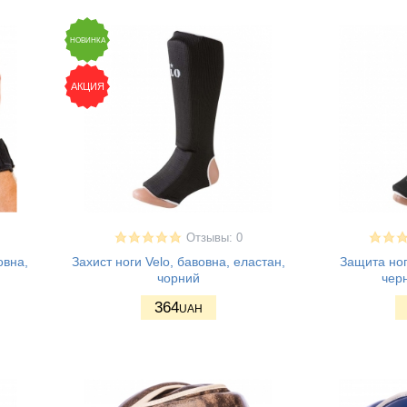
НОВИНКА
АКЦИЯ
Отзывы: 0
овна,
Захист ноги Velo, бавовна, еластан,
Защита ноги
чорний
черн
364
UAH