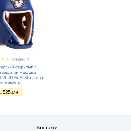
Отзывы: 0
ерский открытый с
й защитой макушки
 VL-8195 M-XL цвета в
сортименте
1.525
UAH
Контакти