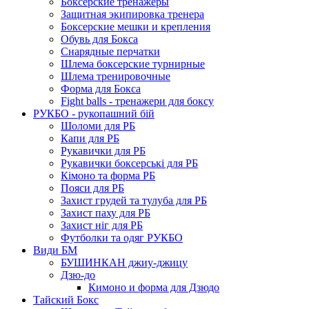
Боксерские тренажеры
Защитная экипировка тренера
Боксерские мешки и крепления
Обувь для Бокса
Снарядные перчатки
Шлема боксерские турнирные
Шлема тренировочные
Форма для Бокса
Fight balls - тренажери для боксу
РУКБО - рукопашний бій
Шоломи для РБ
Капи для РБ
Рукавички для РБ
Рукавички боксерські для РБ
Кімоно та форма РБ
Пояси для РБ
Захист грудей та тулуба для РБ
Захист паху для РБ
Захист ніг для РБ
Футболки та одяг РУКБО
Види БМ
БУШИНКАН джиу-джицу
Дзю-до
Кимоно и форма для Дзюдо
Тайский Бокс