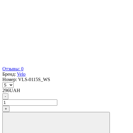
Отзывы: 0
Бренд:
Velo
Номер:
VLS-0115S_WS
296
UAH
-
+