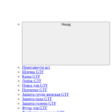
Назад
Переглянути всі
Шлемы GTF
Капы GTF
Добок GTF
Пояса для GTF
Перчатки GTF
Защита груди женская GTF
Защита паха GTF
Защита голени GTF
Футы для GTF