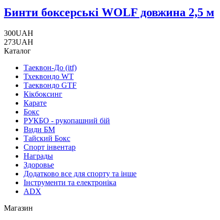
Бинти боксерські WOLF довжина 2,5 м
300
UAH
273
UAH
Каталог
Таеквон-До (itf)
Тхеквондо WT
Таеквондо GTF
Кікбоксинг
Карате
Бокс
РУКБО - рукопашний бій
Види БМ
Тайский Бокс
Спорт інвентар
Награды
Здоровье
Додатково все для спорту та інше
Інструменти та електроніка
ADX
Магазин