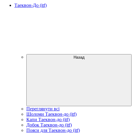
Таеквон-До (itf)
Назад
Переглянути всі
Шоломи Таеквон-до (itf)
Капи Таеквон-до (itf)
Добок Таеквон-до (itf)
Пояси для Таеквон-до (itf)