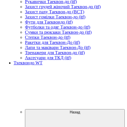
Рукавички Таеквон-до (itf)
Захист грудей жіночий Таеквон-до (itf)
Захист паху Таеквон-до (ВСТ)
Захист гомілки Таеквон-до (itf)
Фути для Таеквондо (itf)
Футболки та одяг Таеквон-до (itf)
Сумки та рюкзаки Таеквон-до (itf)
Степки Таеквон-до (itf)
Ракетки для Таеквон-До (itf)
Лапи та маківари Таеквон-До (itf)
Тренажери для Таеквон-до (itf)
Аксесуари для ТКД (itf)
Тхеквондо WT
Назад