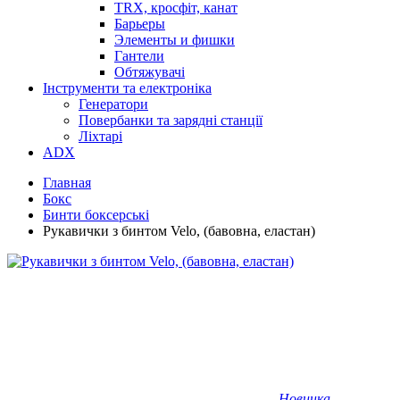
TRX, кросфіт, канат
Барьеры
Элементы и фишки
Гантели
Обтяжувачі
Інструменти та електроніка
Генератори
Повербанки та зарядні станції
Ліхтарі
ADX
Главная
Бокс
Бинти боксерські
Рукавички з бинтом Velo, (бавовна, еластан)
Новинка