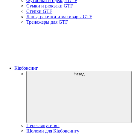
Футболки и одежда GTF
Сумки и рюкзаки GTF
Степки GTF
Лапы, ракетки и макивары GTF
Тренажеры для GTF
Кікбоксинг
Назад
Переглянути всі
Шоломи для Кікбоксингу