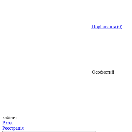
Порівняння (
0
)
Особистий
кабінет
Вход
Реєстрація