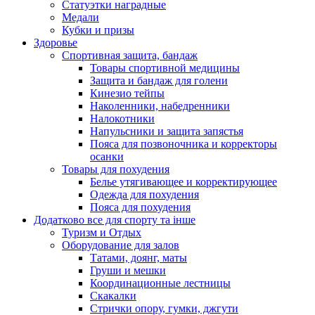
Статуэтки наградные
Медали
Кубки и призы
Здоровье
Спортивная защита, бандаж
Товары спортивной медицины
Защита и бандаж для голени
Кинезио тейпы
Наколенники, набедренники
Налокотники
Напульсники и защита запястья
Пояса для позвоночника и корректоры
осанки
Товары для похудения
Белье утягивающее и корректирующее
Одежда для похудения
Пояса для похудения
Додатково все для спорту та інше
Туризм и Отдых
Оборудование для залов
Татами, доянг, маты
Груши и мешки
Координационные лестницы
Скакалки
Стрички опору, гумки, джгути