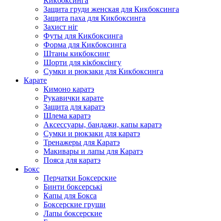
Кикбоксинга
Защита груди женская для Кикбоксинга
Защита паха для Кикбоксинга
Захист ніг
Футы для Кикбоксинга
Форма для Кикбоксинга
Штаны кикбоксинг
Шорти для кікбоксінгу
Сумки и рюкзаки для Кикбоксинга
Карате
Кимоно каратэ
Рукавички карате
Защита для каратэ
Шлема каратэ
Аксессуары, бандажи, капы каратэ
Сумки и рюкзаки для каратэ
Тренажеры для Каратэ
Макивары и лапы для Каратэ
Пояса для каратэ
Бокс
Перчатки Боксерские
Бинти боксерські
Капы для Бокса
Боксерские груши
Лапы боксерские