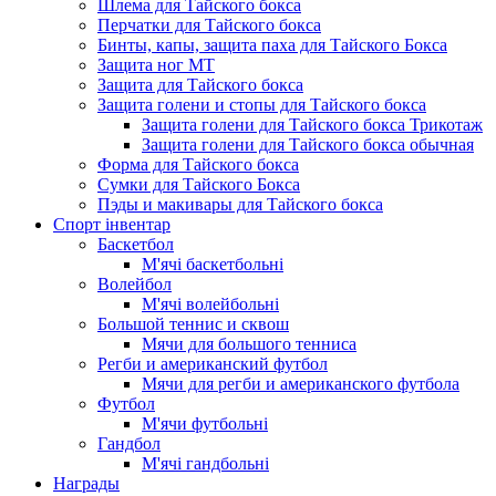
Шлема для Тайского бокса
Перчатки для Тайского бокса
Бинты, капы, защита паха для Тайского Бокса
Защита ног МТ
Защита для Тайского бокса
Защита голени и стопы для Тайского бокса
Защита голени для Тайского бокса Трикотаж
Защита голени для Тайского бокса обычная
Форма для Тайского бокса
Сумки для Тайского Бокса
Пэды и макивары для Тайского бокса
Спорт інвентар
Баскетбол
М'ячі баскетбольні
Волейбол
М'ячі волейбольні
Большой теннис и сквош
Мячи для большого тенниса
Регби и американский футбол
Мячи для регби и американского футбола
Футбол
М'ячи футбольнi
Гандбол
М'ячі гандбольні
Награды