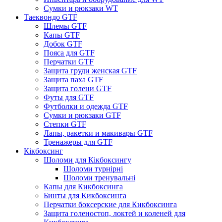
Сумки и рюкзаки WT
Таеквондо GTF
Шлемы GTF
Капы GTF
Добок GTF
Пояса для GTF
Перчатки GTF
Защита груди женская GTF
Защита паха GTF
Защита голени GTF
Футы для GTF
Футболки и одежда GTF
Сумки и рюкзаки GTF
Степки GTF
Лапы, ракетки и макивары GTF
Тренажеры для GTF
Кікбоксинг
Шоломи для Кікбоксингу
Шоломи турнірні
Шоломи тренувальні
Капы для Кикбоксинга
Бинты для Кикбоксинга
Перчатки боксерские для Кикбоксинга
Защита голеностоп, локтей и коленей для