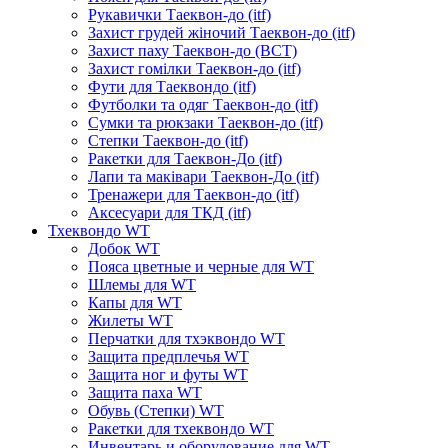
Рукавички Таеквон-до (itf)
Захист грудей жіночий Таеквон-до (itf)
Захист паху Таеквон-до (ВСТ)
Захист гомілки Таеквон-до (itf)
Фути для Таеквондо (itf)
Футболки та одяг Таеквон-до (itf)
Сумки та рюкзаки Таеквон-до (itf)
Степки Таеквон-до (itf)
Ракетки для Таеквон-До (itf)
Лапи та маківари Таеквон-До (itf)
Тренажери для Таеквон-до (itf)
Аксесуари для ТКД (itf)
Тхеквондо WT
Добок WT
Пояса цветные и черные для WT
Шлемы для WT
Капы для WT
Жилеты WT
Перчатки для тхэквондо WT
Защита предплечья WT
Защита ног и футы WT
Защита паха WT
Обувь (Степки) WT
Ракетки для тхеквондо WT
Инвентарь и оборудование для WT