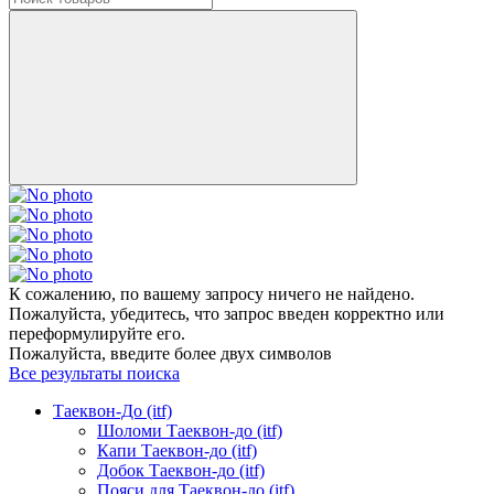
К сожалению, по вашему запросу ничего не найдено.
Пожалуйста, убедитесь, что запрос введен корректно или
переформулируйте его.
Пожалуйста, введите более двух символов
Все результаты поиска
Таеквон-До (itf)
Шоломи Таеквон-до (itf)
Капи Таеквон-до (itf)
Добок Таеквон-до (itf)
Пояси для Таеквон-до (itf)