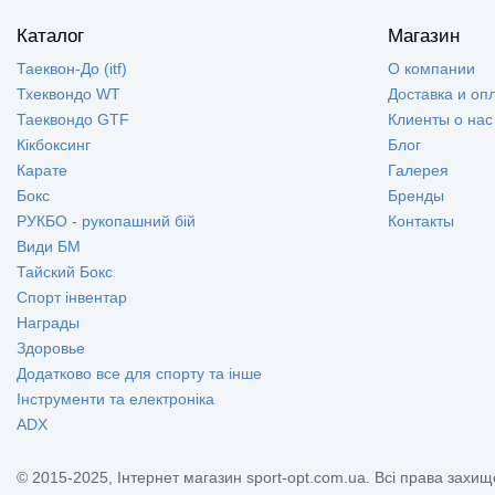
Каталог
Магазин
Таеквон-До (itf)
О компании
Тхеквондо WT
Доставка и оп
Таеквондо GTF
Клиенты о нас
Кікбоксинг
Блог
Карате
Галерея
Бокс
Бренды
РУКБО - рукопашний бій
Контакты
Види БМ
Тайский Бокс
Спорт інвентар
Награды
Здоровье
Додатково все для спорту та інше
Інструменти та електроніка
ADX
© 2015-2025, Інтернет магазин sport-opt.com.ua. Всі права захищ