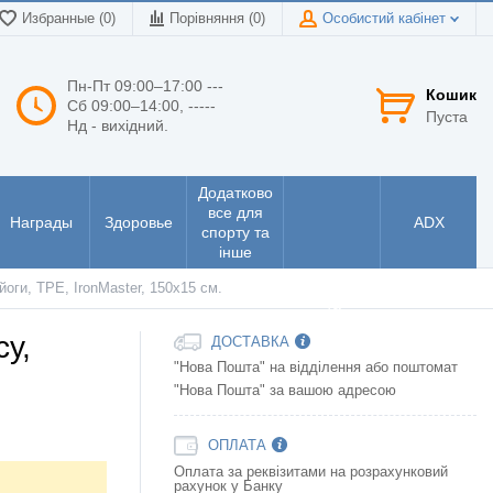
Избранные (0)
Порівняння (
0
)
Особистий кабінет
Пн-Пт 09:00–17:00 ---
Кошик
Сб 09:00–14:00, -----
Пуста
Нд - вихідний.
Додатково
все для
Награды
Здоровье
ADX
спорту та
інше
Інструменти
йоги, TPE, IronMaster, 150х15 см.
та
електроніка
су,
ДОСТАВКА
"Нова Пошта" на відділення або поштомат
"Нова Пошта" за вашою адресою
ОПЛАТА
Оплата за реквізитами на розрахунковий
рахунок у Банку