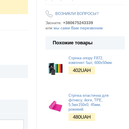
ВОЗНИКЛИ ВОПРОСЫ?
Звоните:
+380675243339
или
мы сами Вам перезвоним
Похожие товары
Стрічка опору F872,
комплект 5шт, 600х50мм.
402
UAH
Стрічка еластична для
фітнесу, йоги, TPE,
5,5мх150х0, 45мм,
рожевий.
480
UAH