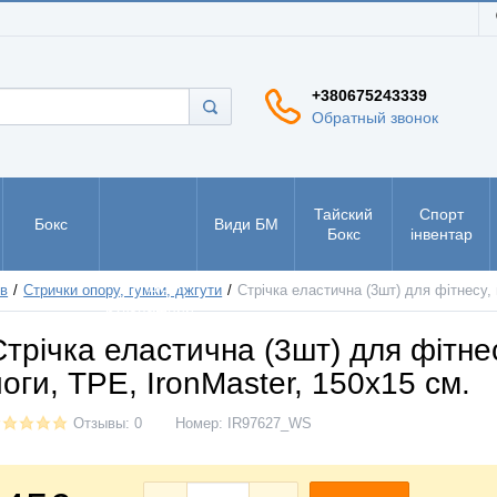
+380675243339
Обратный звонок
Тайский
Спорт
Бокс
Види БМ
Бокс
інвентар
РУКБО -
ов
Стрички опору, гумки, джгути
Стрічка еластична (3шт) для фітнесу, 
рукопашний
бій
Стрічка еластична (3шт) для фітне
йоги, TPE, IronMaster, 150х15 см.
Отзывы: 0
Номер:
IR97627_WS