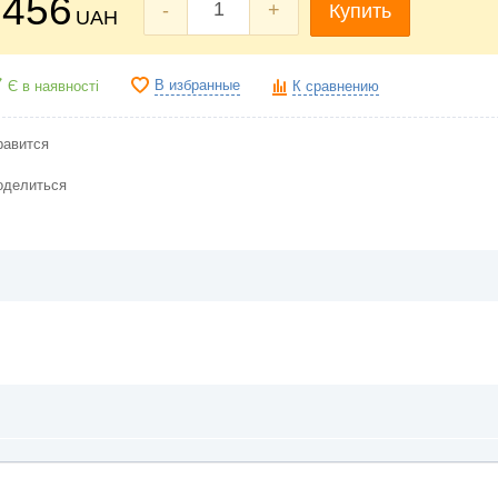
456
-
+
Купить
UAH
В избранные
Є в наявності
К сравнению
равится
оделиться