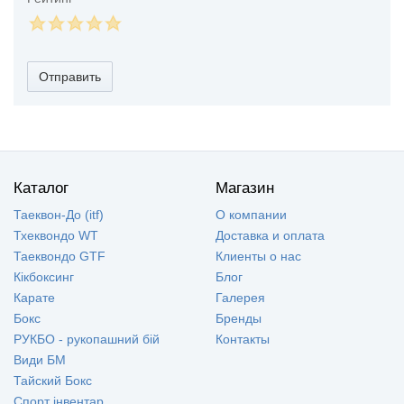
Отправить
Каталог
Магазин
Таеквон-До (itf)
О компании
Тхеквондо WT
Доставка и оплата
Таеквондо GTF
Клиенты о нас
Кікбоксинг
Блог
Карате
Галерея
Бокс
Бренды
РУКБО - рукопашний бій
Контакты
Види БМ
Тайский Бокс
Спорт інвентар