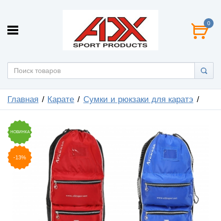
0
Главная
Карате
Сумки и рюкзаки для каратэ
НОВИНКА
-13%