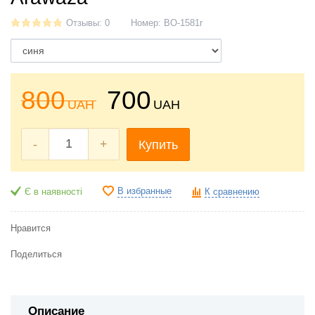
Отзывы: 0
Номер:
BO-1581r
800
700
UAH
UAH
-
+
Купить
В избранные
Є в наявності
К сравнению
Нравится
Поделиться
Описание