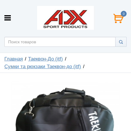
0
Главная
Таеквон-До (itf)
Сумки та рюкзаки Таеквон-до (itf)