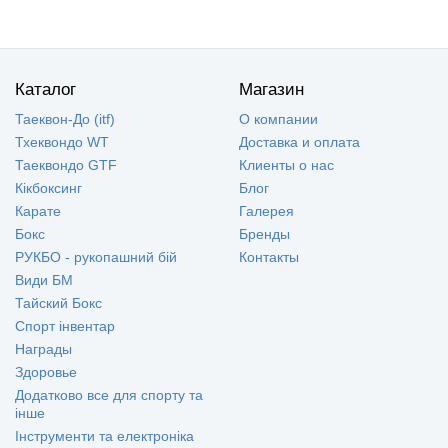
Каталог
Магазин
Таеквон-До (itf)
О компании
Тхеквондо WT
Доставка и оплата
Таеквондо GTF
Клиенты о нас
Кікбоксинг
Блог
Карате
Галерея
Бокс
Бренды
РУКБО - рукопашний бій
Контакты
Види БМ
Тайский Бокс
Спорт інвентар
Награды
Здоровье
Додатково все для спорту та
інше
Інструменти та електроніка