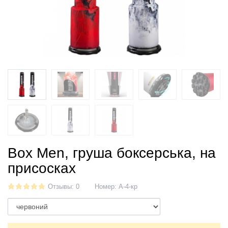
Вох Men, груша боксерська, на
присосках
Отзывы: 0
Номер:
А-4-кр