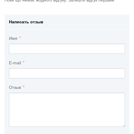
Поки що немає жодного відгуку. Залиште відгук першим
Написать отзыв
Имя
E-mail
Отзыв