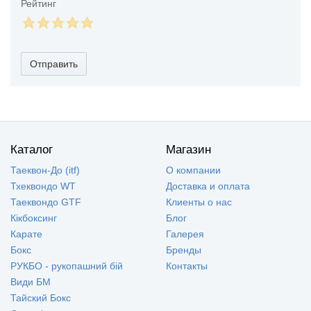
Рейтинг
Отправить
Каталог
Магазин
Таеквон-До (itf)
О компании
Тхеквондо WT
Доставка и оплата
Таеквондо GTF
Клиенты о нас
Кікбоксинг
Блог
Карате
Галерея
Бокс
Бренды
РУКБО - рукопашний бій
Контакты
Види БМ
Тайский Бокс