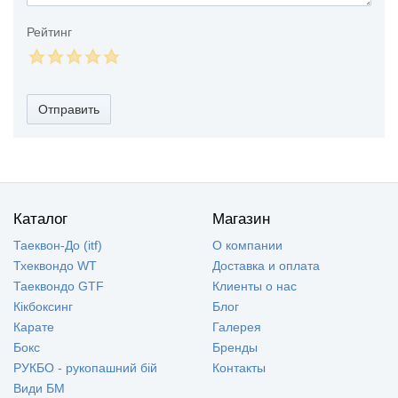
Рейтинг
Отправить
Каталог
Магазин
Таеквон-До (itf)
О компании
Тхеквондо WT
Доставка и оплата
Таеквондо GTF
Клиенты о нас
Кікбоксинг
Блог
Карате
Галерея
Бокс
Бренды
РУКБО - рукопашний бій
Контакты
Види БМ