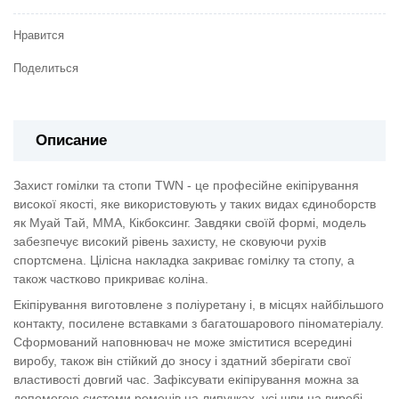
Нравится
Поделиться
Описание
Захист гомілки та стопи TWN - це професійне екіпірування
високої якості, яке використовують у таких видах єдиноборств
як Муай Тай, ММА, Кікбоксинг. Завдяки своїй формі, модель
забезпечує високий рівень захисту, не сковуючи рухів
спортсмена. Цілісна накладка закриває гомілку та стопу, а
також частково прикриває коліна.
Екіпірування виготовлене з поліуретану і, в місцях найбільшого
контакту, посилене вставками з багатошарового піноматеріалу.
Сформований наповнювач не може зміститися всередині
виробу, також він стійкий до зносу і здатний зберігати свої
властивості довгий час. Зафіксувати екіпірування можна за
допомогою системи ременів на липучках, усі шви на виробі —