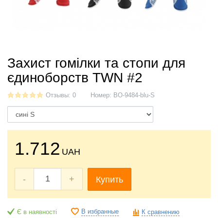
Захист гомілки та стопи для
єдиноборств TWN #2
Отзывы: 0
Номер:
BO-9484-blu-S
1.712
UAH
-
+
Купить
В избранные
Є в наявності
К сравнению