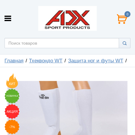
0
Главная
Тхеквондо WT
Защита ног и футы WT
ХИТ
НОВИНКА
АКЦИЯ
-7%