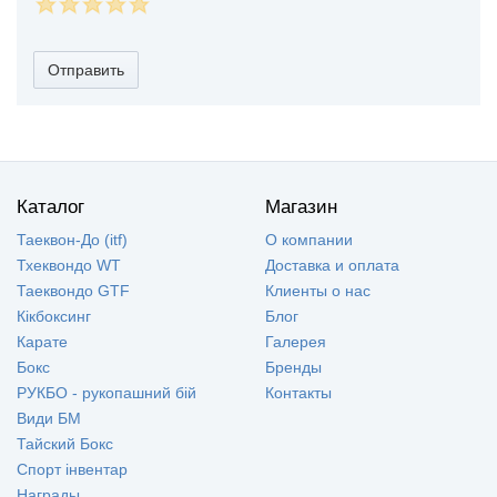
Отправить
Каталог
Магазин
Таеквон-До (itf)
О компании
Тхеквондо WT
Доставка и оплата
Таеквондо GTF
Клиенты о нас
Кікбоксинг
Блог
Карате
Галерея
Бокс
Бренды
РУКБО - рукопашний бій
Контакты
Види БМ
Тайский Бокс
Спорт інвентар
Награды