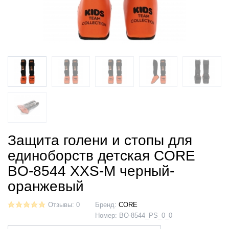
Защита голени и стопы для
единоборств детская CORE
BO-8544 XXS-M черный-
оранжевый
Отзывы: 0
Бренд:
CORE
Номер:
BO-8544_PS_0_0