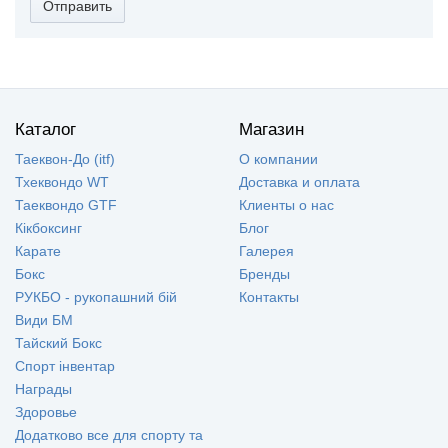
Отправить
Каталог
Магазин
Таеквон-До (itf)
О компании
Тхеквондо WT
Доставка и оплата
Таеквондо GTF
Клиенты о нас
Кікбоксинг
Блог
Карате
Галерея
Бокс
Бренды
РУКБО - рукопашний бій
Контакты
Види БМ
Тайский Бокс
Спорт інвентар
Награды
Здоровье
Додатково все для спорту та