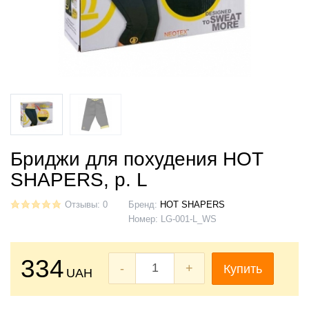
Бриджи для похудения HOT
SHAPERS, р. L
Отзывы: 0
Бренд:
HOT SHAPERS
Номер:
LG-001-L_WS
334
-
+
Купить
UAH