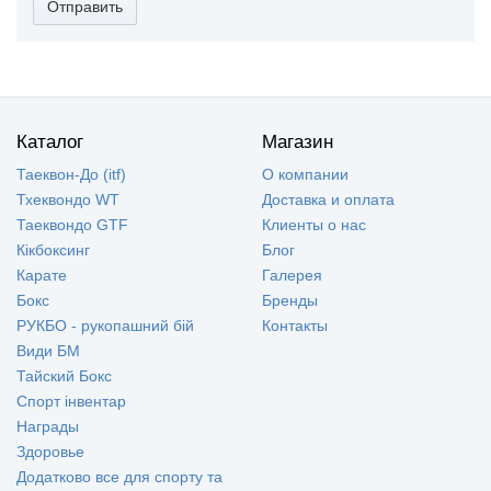
Отправить
Каталог
Магазин
Таеквон-До (itf)
О компании
Тхеквондо WT
Доставка и оплата
Таеквондо GTF
Клиенты о нас
Кікбоксинг
Блог
Карате
Галерея
Бокс
Бренды
РУКБО - рукопашний бій
Контакты
Види БМ
Тайский Бокс
Спорт інвентар
Награды
Здоровье
Додатково все для спорту та