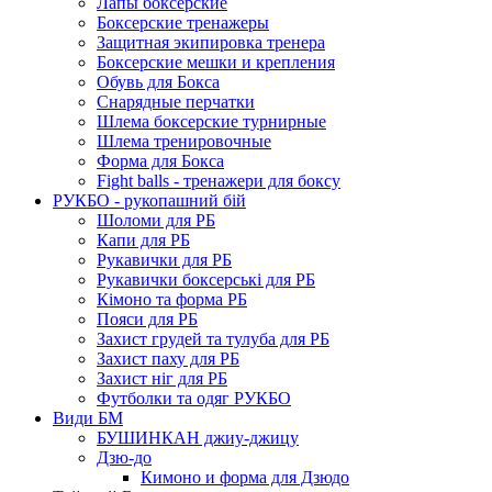
Лапы боксерские
Боксерские тренажеры
Защитная экипировка тренера
Боксерские мешки и крепления
Обувь для Бокса
Снарядные перчатки
Шлема боксерские турнирные
Шлема тренировочные
Форма для Бокса
Fight balls - тренажери для боксу
РУКБО - рукопашний бій
Шоломи для РБ
Капи для РБ
Рукавички для РБ
Рукавички боксерські для РБ
Кімоно та форма РБ
Пояси для РБ
Захист грудей та тулуба для РБ
Захист паху для РБ
Захист ніг для РБ
Футболки та одяг РУКБО
Види БМ
БУШИНКАН джиу-джицу
Дзю-до
Кимоно и форма для Дзюдо