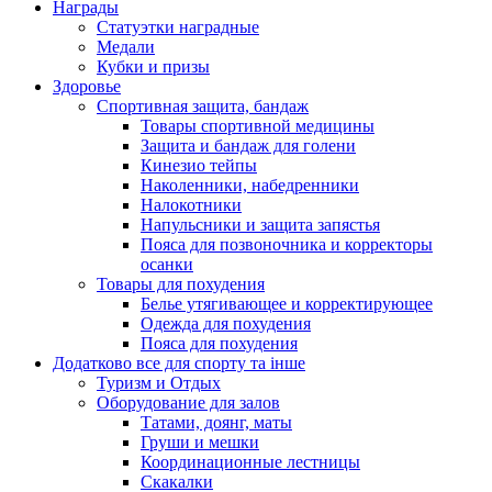
Награды
Статуэтки наградные
Медали
Кубки и призы
Здоровье
Спортивная защита, бандаж
Товары спортивной медицины
Защита и бандаж для голени
Кинезио тейпы
Наколенники, набедренники
Налокотники
Напульсники и защита запястья
Пояса для позвоночника и корректоры
осанки
Товары для похудения
Белье утягивающее и корректирующее
Одежда для похудения
Пояса для похудения
Додатково все для спорту та інше
Туризм и Отдых
Оборудование для залов
Татами, доянг, маты
Груши и мешки
Координационные лестницы
Скакалки