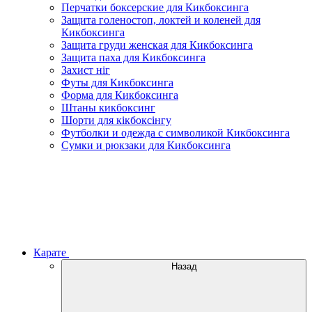
Перчатки боксерские для Кикбоксинга
Защита голеностоп, локтей и коленей для
Кикбоксинга
Защита груди женская для Кикбоксинга
Защита паха для Кикбоксинга
Захист ніг
Футы для Кикбоксинга
Форма для Кикбоксинга
Штаны кикбоксинг
Шорти для кікбоксінгу
Футболки и одежда с символикой Кикбоксинга
Сумки и рюкзаки для Кикбоксинга
Карате
Назад