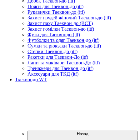
Добок Таеквон-до (itf)
Пояси для Таеквон-до (itf)
Рукавички Таеквон-до (itf)
Захист грудей жіночий Таеквон-до (itf)
Захист паху Таеквон-до (ВСТ)
Захист гомілки Таеквон-до (itf)
Фути для Таеквондо (itf)
Футболки та одяг Таеквон-до (itf)
Сумки та рюкзаки Таеквон-до (itf)
Степки Таеквон-до (itf)
Ракетки для Таеквон-До (itf)
Лапи та маківари Таеквон-До (itf)
Тренажери для Таеквон-до (itf)
Аксесуари для ТКД (itf)
Тхеквондо WT
Назад