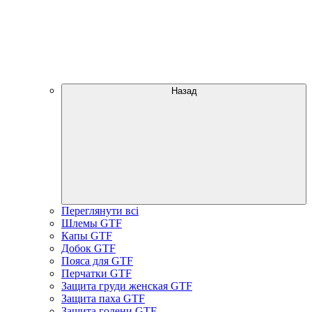
Назад
Переглянути всі
Шлемы GTF
Капы GTF
Добок GTF
Пояса для GTF
Перчатки GTF
Защита груди женская GTF
Защита паха GTF
Защита голени GTF