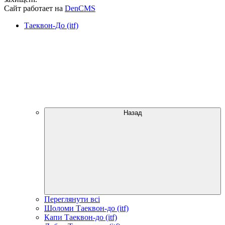
Сайт работает на
DenCMS
Таеквон-До (itf)
Назад
Переглянути всі
Шоломи Таеквон-до (itf)
Капи Таеквон-до (itf)