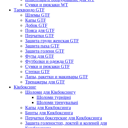
Сумки и рюкзаки WT
Таеквондо GTF
Шлемы GTF
Капы GTF
Добок GTF
Пояса для GTF
Перчатки GTF
Защита груди женская GTF
Защита паха GTF
Защита голени GTF
Футы для GTF
Футболки и одежда GTF
Сумки и рюкзаки GTF
Степки GTF
Лапы, ракетки и макивары GTF
Тренажеры для GTF
Кікбоксинг
Шоломи для Кікбоксингу
Шоломи турнірні
Шоломи тренувальні
Капы для Кикбоксинга
Бинты для Кикбоксинга
Перчатки боксерские для Кикбоксинга
Защита голеностоп, локтей и коленей для