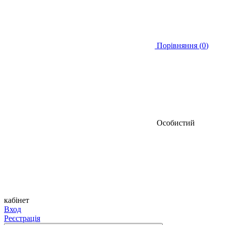
Порівняння (
0
)
Особистий
кабінет
Вход
Реєстрація