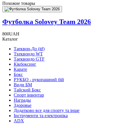
Похожие товары
Футболка Solovey Team 2026
800
UAH
Каталог
Таеквон-До (itf)
Тхеквондо WT
Таеквондо GTF
Кікбоксинг
Карате
Бокс
РУКБО - рукопашний бій
Види БМ
Тайский Бокс
Спорт інвентар
Награды
Здоровье
Додатково все для спорту та інше
Інструменти та електроніка
ADX