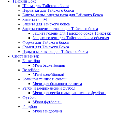
Тайский Бокс
Шлема для Тайского бокса
Перчатки для Тайского бокса
Бинты, капы, защита паха для Тайского Бокса
Защита ног МТ
Защита для Тайского бокса
Защита голени и стопы для Тайского бокса
Защита голени для Тайского бокса Трикотаж
Защита голени для Тайского бокса обычная
Форма для Тайского бокса
Сумки для Тайского Бокса
Пэды и макивары для Тайского бокса
Спорт інвентар
Баскетбол
М'ячі баскетбольні
Волейбол
М'ячі волейбольні
Большой теннис и сквош
Мячи для большого тенниса
Регби и американский футбол
Мячи для регби и американского футбола
Футбол
М'ячи футбольнi
Гандбол
М'ячі гандбольні