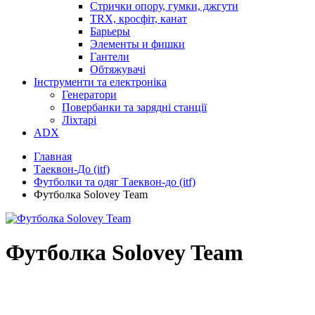
Стрички опору, гумки, джгути
TRX, кросфіт, канат
Барьеры
Элементы и фишки
Гантели
Обтяжувачі
Інструменти та електроніка
Генератори
Повербанки та зарядні станції
Ліхтарі
ADX
Главная
Таеквон-До (itf)
Футболки та одяг Таеквон-до (itf)
Футболка Solovey Team
Футболка Solovey Team