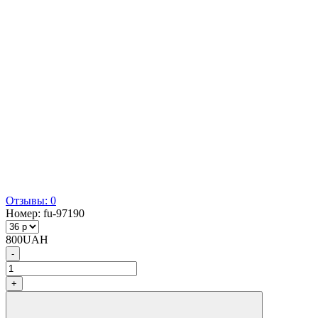
Отзывы: 0
Номер:
fu-97190
800
UAH
-
+