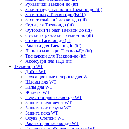
Рукавички Таеквон-до (itf)
Захист грудей жіночий Таеквон-до (itf)
Захист паху Таеквон-до (ВСТ)
Захист гомілки Таеквон-до (itf)
Фути для Таеквондо (itf)
Футболки та одяг Таеквон-до (itf)
Сумки та рюкзаки Таеквон-до (itf)
Степки Таеквон-до (itf)
Ракетки для Таеквон-До (itf)
Лапи та маківари Таеквон-До (itf)
Тренажери для Таеквон-до (itf)
Аксесуари для ТКД (itf)
Тхеквондо WT
Добок WT
Пояса цветные и черные для WT
Шлемы для WT
Капы для WT
Жилеты WT
Перчатки для тхэквондо WT
Защита предплечья WT
Защита ног и футы WT
Защита паха WT
Обувь (Степки) WT
Ракетки для тхеквондо WT
Инвентарь и оборудование для WT