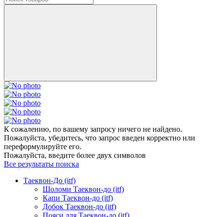
К сожалению, по вашему запросу ничего не найдено.
Пожалуйста, убедитесь, что запрос введен корректно или
переформулируйте его.
Пожалуйста, введите более двух символов
Все результаты поиска
Таеквон-До (itf)
Шоломи Таеквон-до (itf)
Капи Таеквон-до (itf)
Добок Таеквон-до (itf)
Пояси для Таеквон-до (itf)