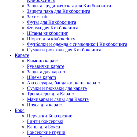
Кикбоксинга
Защита груди женская для Кикбоксинга
Защита паха для Кикбоксинга
Захист ніг
Футы для Кикбоксинга
Форма для Кикбоксинга
Штаны кикбоксинг
Шорти для кікбоксінгу
Футболки и одежда с символикой Кикбоксинга
Сумки и рюкзаки для Кикбоксинга
Карате
Кимоно каратэ
Рукавички карате
Защита для каратэ
Шлема каратэ
Аксессуары, бандажи, капы каратэ
Сумки и рюкзаки для каратэ
Тренажеры для Каратэ
Макивары и лапы для Каратэ
Пояса для каратэ
Бокс
Перчатки Боксерские
Бинти боксерські
Капы для Бокса
Боксерские груши