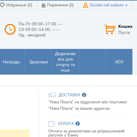
Избранные (0)
Порівняння (
0
)
Особистий кабінет
Пн-Пт 09:00–17:00 ---
Кошик
Сб 09:00–14:00, -----
Пуста
Нд - вихідний.
Додатково
все для
Награды
Здоровье
ADX
спорту та
інше
Інструменти
та
електроніка
ДОСТАВКА
"Нова Пошта" на відділення або поштомат
"Нова Пошта" за вашою адресою
ОПЛАТА
Оплата за реквізитами на розрахунковий
рахунок у Банку