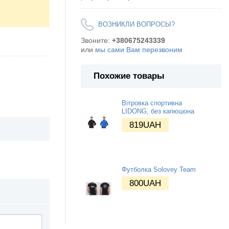
ВОЗНИКЛИ ВОПРОСЫ?
Звоните:
+380675243339
или
мы сами Вам перезвоним
Похожие товары
Вітровка спортивна
LIDONG, без капюшона
819
UAH
Футболка Solovey Team
800
UAH