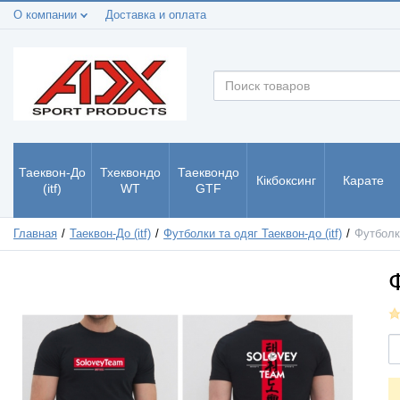
О компании
Доставка и оплата
Таеквон-До
Тхеквондо
Таеквондо
Кікбоксинг
Карате
(itf)
WT
GTF
Главная
Таеквон-До (itf)
Футболки та одяг Таеквон-до (itf)
Футболк