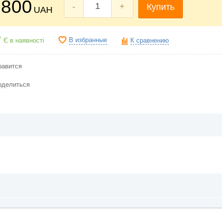
800
-
+
Купить
UAH
В избранные
Є в наявності
К сравнению
равится
оделиться