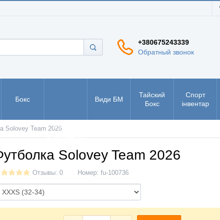
+380675243339
Обратный звонок
Тайский
Спорт
Бокс
Види БМ
Бокс
інвентар
РУКБО -
а Solovey Team 2026
рукопашний
бій
Футболка Solovey Team 2026
Отзывы: 0
Номер:
fu-100736