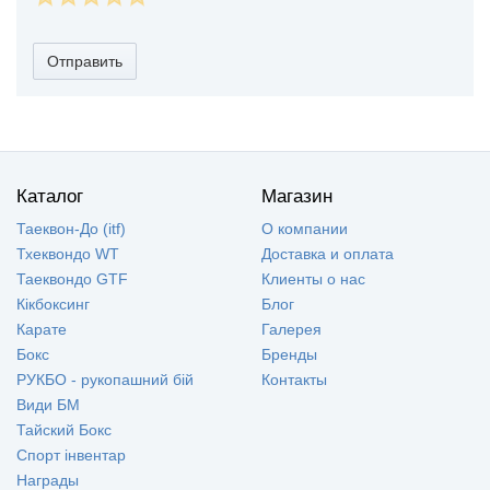
Отправить
Каталог
Магазин
Таеквон-До (itf)
О компании
Тхеквондо WT
Доставка и оплата
Таеквондо GTF
Клиенты о нас
Кікбоксинг
Блог
Карате
Галерея
Бокс
Бренды
РУКБО - рукопашний бій
Контакты
Види БМ
Тайский Бокс
Спорт інвентар
Награды