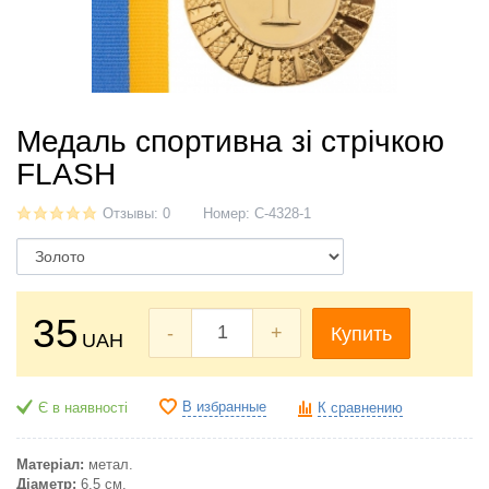
Медаль спортивна зі стрічкою
FLASH
Отзывы: 0
Номер:
C-4328-1
35
-
+
Купить
UAH
В избранные
Є в наявності
К сравнению
Матеріал:
метал.
Діаметр:
6,5 см.