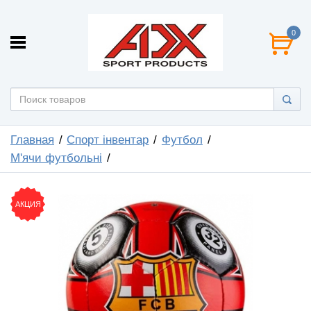
0
Главная
Спорт інвентар
Футбол
М'ячи футбольнi
АКЦИЯ