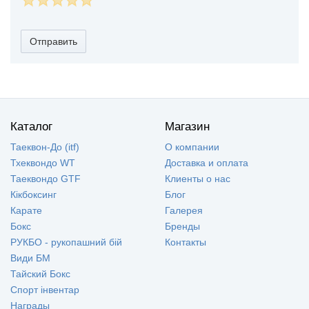
Отправить
Каталог
Магазин
Таеквон-До (itf)
О компании
Тхеквондо WT
Доставка и оплата
Таеквондо GTF
Клиенты о нас
Кікбоксинг
Блог
Карате
Галерея
Бокс
Бренды
РУКБО - рукопашний бій
Контакты
Види БМ
Тайский Бокс
Спорт інвентар
Награды