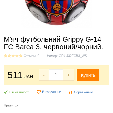
М'яч футбольний Grippy G-14
FC Barca 3, червоний/чорний.
Отзывы: 0
Номер:
GR4-432FCB3_WS
511
-
+
Купить
UAH
В избранные
Є в наявності
К сравнению
Нравится